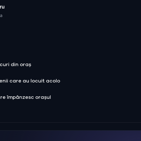
ru
ia
curi din oraș
enii care au locuit acolo
are împânzesc orașul