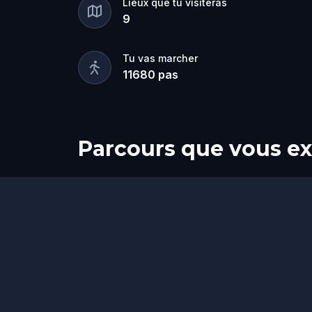
Lieux que tu visiteras
9
Tu vas marcher
11680
pas
Parcours que vous ex
Arrivée
Départ