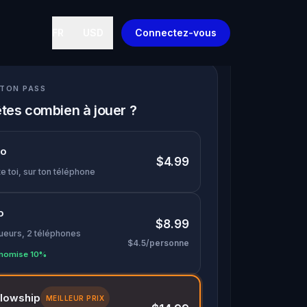
FR
USD
Connectez-vous
 TON PASS
tes combien à jouer ?
lo
$4.99
e toi, sur ton téléphone
o
$8.99
oueurs, 2 téléphones
$4.5/personne
nomise 10%
llowship
MEILLEUR PRIX