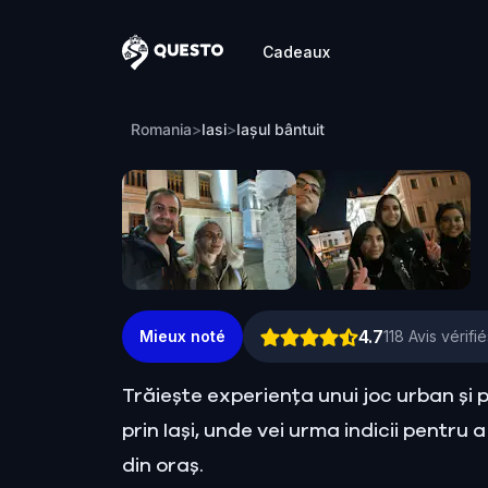
Cadeaux
Questo
Iașul bântuit
Romania
>
Iasi
>
Iașul bântuit
4.7
Mieux noté
118
Avis vérifié
Trăiește experiența unui joc urban și 
prin Iași, unde vei urma indicii pentru 
din oraș.