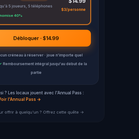
$14.99
qu'à 5 joueurs, 5 téléphones
$3/personne
nomise 40%
Débloquer · $14.99
cun créneau à réserver · joue n’importe quel
✓
Remboursement intégral jusqu'au début de la
partie
si ? Les locaux jouent avec l'Annual Pass :
Voir l'Annual Pass
→
r offrir à quelqu'un ? Offrez cette quête →