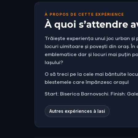
À PROPOS DE CETTE EXPÉRIENCE
À quoi s’attendre a
Trăiește experiența unui joc urban și p
locuri uimitoare și povești din oraș. În
emblematice dar și locuri mai puțin po
Iașului?
O să treci pe la cele mai bântuite loc
blestemele care împânzesc orașul
Start: Biserica Barnovschi. Finish: Ga
Autres expériences à Iasi