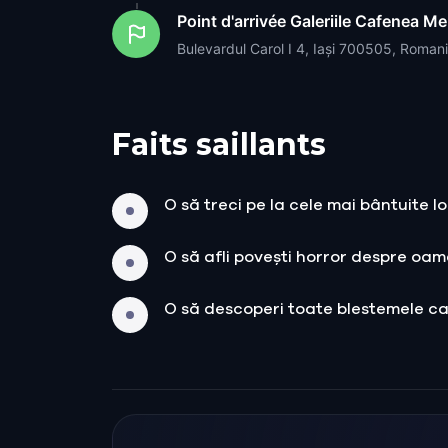
Point d'arrivée
Galeriile Cafenea Me
Bulevardul Carol I 4, Iași 700505, Roman
Faits saillants
O să treci pe la cele mai bântuite lo
O să afli povești horror despre oam
O să descoperi toate blestemele c