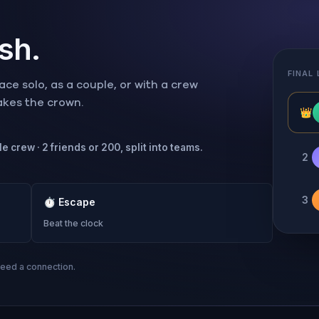
ish.
FINAL
ce solo, as a couple, or with a crew
takes the crown.
👑
e crew · 2 friends or 200, split into teams.
2
3
⏱
Escape
Beat the clock
need a connection.