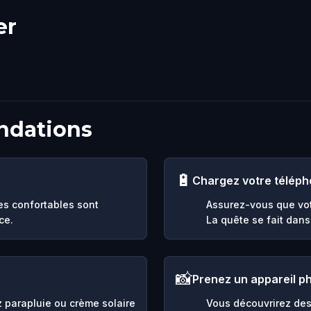
er
ndations
🔋
Chargez votre télép
es confortables sont
Assurez-vous que vot
ce.
La quête se fait dans 
📸
Prenez un appareil p
ez parapluie ou crème solaire
Vous découvrirez des