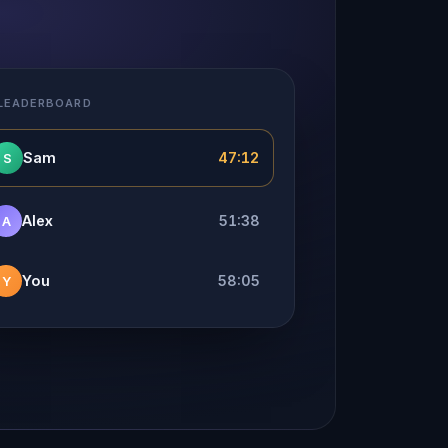
 LEADERBOARD
Sam
47:12
S
Alex
51:38
A
You
58:05
Y