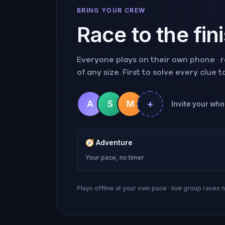
BRING YOUR CREW
Race to the fin
Everyone plays on their own phone · ra
of any size. First to solve every clue 
+
A
S
M
Invite your whol
🧭
Adventure
Your pace, no timer
Plays offline at your own pace · live group races 