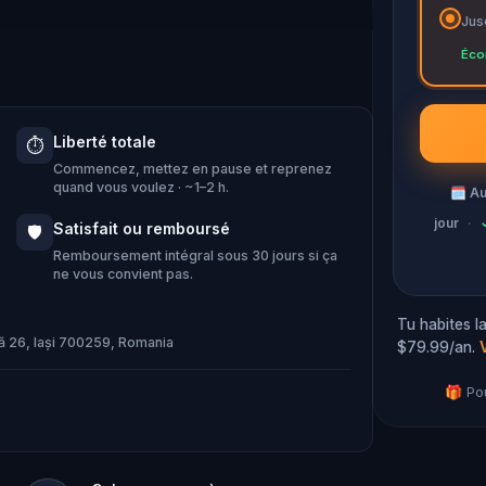
Jus
istorice sângeroase pe măsură ce vizitezi
Éco
uțin populare, cum ar fi berăria
Liberté totale
⏱️
Commencez, mettez en pause et reprenez
ă a Iașului?
quand vous voulez · ~1–2 h.
🗓
Au
jour
·
Satisfait ou remboursé
🛡️
Remboursement intégral sous 30 jours si ça
ne vous convient pas.
Tu habites Ia
dă 26, Iași 700259, Romania
$79.99/an.
🎁 Pou