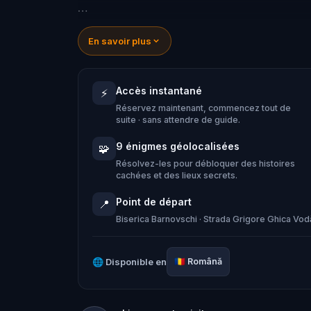
În acest tur prin Iași, vei afla detalii 
En savoir plus
clădiri emblematice dar și locuri mai p
bântuită a orașului.
Accès instantané
⚡
Réservez maintenant, commencez tout de
Ești pregătit să descoperi fața ascuns
suite · sans attendre de guide.
9 énigmes géolocalisées
🧩
Résolvez-les pour débloquer des histoires
cachées et des lieux secrets.
Point de départ
📍
Biserica Barnovschi · Strada Grigore Ghica Vo
🌐
Disponible en
🇷🇴
Română