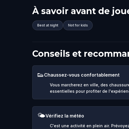
À savoir avant de jou
Best at night
Not for kids
Conseils et recomma
👟
Chaussez-vous confortablement
Vous marcherez en ville, des chaussur
essentielles pour profiter de l'expérien
🌤️
Vérifiez la météo
C'est une activité en plein air. Prévoy