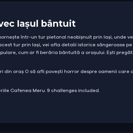
vec Iașul bântuit
ornește într-un tur pietonal neobișnuit prin Iași, unde v
 acest tur prin Iași, vei afla detalii istorice sângeroase p
pulare, cum ar fi berăria bântuită a orașului. Ești pregă
uri din oraș O să afli povești horror despre oamenii care
leriile Cafenea Meru. 9 challenges included.