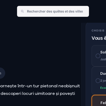
CHOISIS
Vous ê
So
Just
s
Du
2 j
pornește într-un tur pietonal neobișnuit
Éco
a descoperi locuri uimitoare și povești
Fe