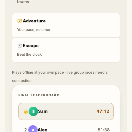
teams.
🧭
Adventure
Your pace, no timer
⏱
Escape
Beat the clock
Plays offline at your own pace · live group races need a
connection.
FINAL LEADERBOARD
👑
Sam
47:12
S
2
Alex
51:38
A