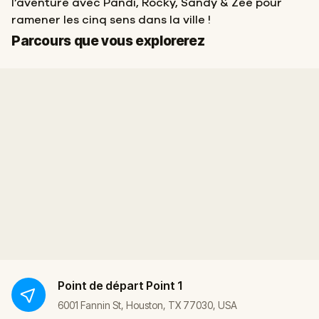
l’aventure avec Pandi, Rocky, Sandy & Zee pour
ramener les cinq sens dans la ville !
Départ
Arrivée
Parcours que vous explorerez
Point de départ
Point 1
6001 Fannin St, Houston, TX 77030, USA