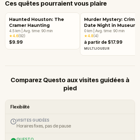
Ces quêtes pourraient vous plaire
Haunted Houston: The
Murder Mystery: Crime
Cramer Haunting
Date Night in Museum
4.5
km
|
Avg. time:
90
min
District, Houston
0
km
|
Avg. time:
90
min
★
4.6
(
92
)
★
4.8
(
4
)
$9.99
à partir de $17.99
MULTIJOUEUR
Comparez Questo aux visites guidées à
pied
Flexibilité
VISITES GUIDÉES
Horaires fixes, pas de pause
QUESTO