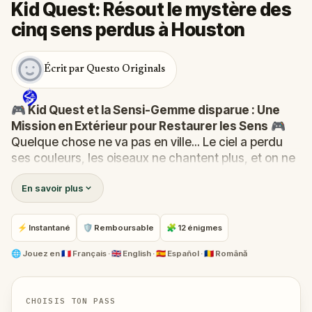
Kid Quest: Résout le mystère des
cinq sens perdus à Houston
Écrit par Questo Originals
🎮 Kid Quest et la Sensi-Gemme disparue : Une
Mission en Extérieur pour Restaurer les Sens
🎮
Quelque chose ne va pas en ville... Le ciel a perdu
ses couleurs, les oiseaux ne chantent plus, et on ne
sent plus les gâteaux de la pâtisserie. La Sensi-
En savoir plus
Gemme, la source de la vue, de l'ouïe, du goût et du
toucher, a disparu !
Quand Robert reçoit un appel du Calin-Com, il se
⚡ Instantané
🛡 Remboursable
🧩 12 énigmes
transforme en
Kid Quest
et assemble sa fidèle
équipe :
Pandi, Rocky, Sandy et Zee
. Tous
🌐
Jouez en
🇫🇷 Français · 🇬🇧 English · 🇪🇸 Español · 🇷🇴 Română
ensemble, ils vont devoir retrouver la gemme perdue
et la ramener à sa place.
Qui a volé la Sensi-Gemme ?
Est-ce que l’équipe
CHOISIS TON PASS