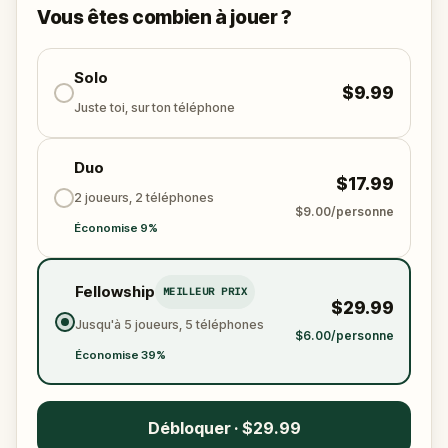
pourra résoudre toutes les énigmes, suivre les
Vous êtes combien à jouer ?
indices, et restaurer les cinq sens avant qu’il ne soit
trop tard ?
🌈 Rejoint
Solo
Kid Quest
pour cette aventure au grand-
$9.99
air,
restaurer les cinq sens et trouver la Sensi-
Juste toi, sur ton téléphone
Gemme !
Duo
$17.99
2 joueurs, 2 téléphones
$9.00/personne
Économise 9%
Fellowship
MEILLEUR PRIX
$29.99
Jusqu'à 5 joueurs, 5 téléphones
$6.00/personne
Économise 39%
Débloquer · $29.99