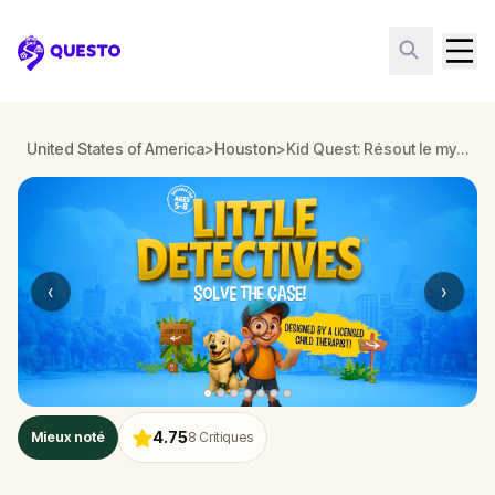
Questo
United States of America
>
Houston
>
Kid Quest: Résout le mystère des cinq sens perdus à Houston
‹
›
4.75
Mieux noté
8
Critiques