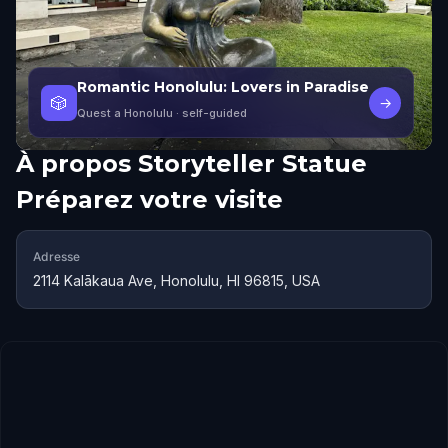
Romantic Honolulu: Lovers in Paradise
🎲
→
Quest a Honolulu
· self-guided
À propos
Storyteller Statue
Préparez votre visite
Adresse
2114 Kalākaua Ave, Honolulu, HI 96815, USA