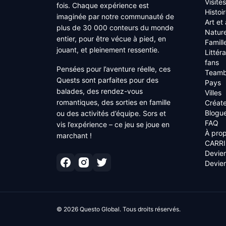
Visite
fois. Chaque expérience est
Histoi
imaginée par notre communauté de
Art et
plus de 30 000 conteurs du monde
Nature
entier, pour être vécue à pied, en
Famill
jouant, et pleinement ressentie.
Littér
fans
Pensées pour l’aventure réelle, ces
Teamb
Quests sont parfaites pour des
Pays
balades, des rendez-vous
Villes
romantiques, des sorties en famille
Créat
Blogu
ou des activités d’équipe. Sors et
FAQ
vis l’expérience – ce jeu se joue en
À pro
marchant !
CARRI
Devien
Devien
©
2026
Questo Global.
Tous droits réservés.