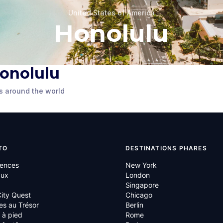
United States of America
Honolulu
 Honolulu
Ukulele Store
s around the world
d States of
Honolulu
,
United States of
America
TO
DESTINATIONS PHARES
iences
New York
aux
London
Singapore
ity Quest
Chicago
es au Trésor
Berlin
s à pied
Rome