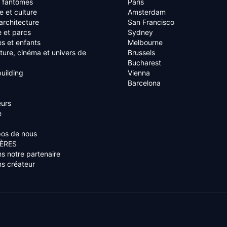
s fantômes
Paris
re et culture
Amsterdam
 architecture
San Francisco
 et parcs
Sydney
es et enfants
Melbourne
ature, cinéma et univers de
Brussels
Bucharest
uilding
Vienna
Barcelona
eurs
e
pos de nous
ÈRES
s notre partenaire
s créateur