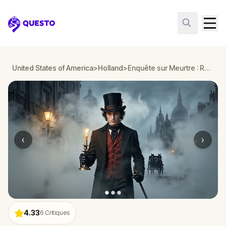
Questo
United States of America
>
Holland
>
Enquête sur Meurtre : Résolvez le Cas à Holland
‹
›
4.33
6
Critiques