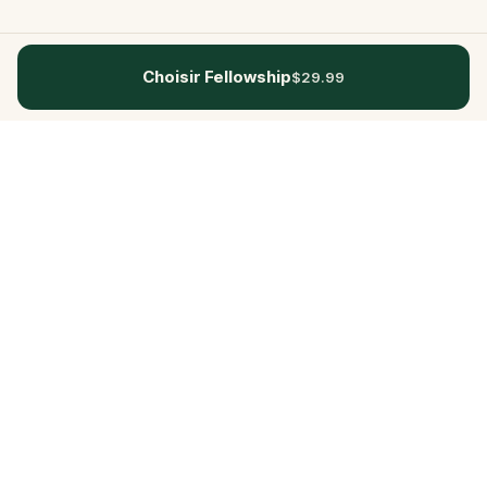
Choisir Fellowship
$29.99
Questo
Dans un monde de plus en plus virtuel,
Questo te reconnecte au réel. Nos
quests t’invitent à sortir, rencontrer du
monde et créer des souvenirs
inoubliables – une ville à la fois. Chaque
expérience est imaginée par notre