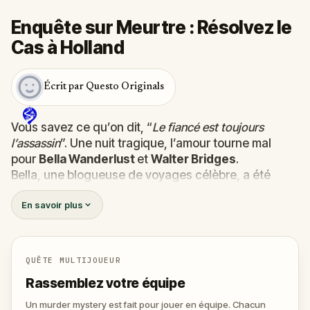
Enquête sur Meurtre : Résolvez le
Cas à Holland
Écrit par Questo Originals
Vous savez ce qu’on dit, “
Le fiancé est toujours
l’assassin
”. Une nuit tragique, l’amour tourne mal
pour
Bella Wanderlust
et
Walter Bridges
.
Bella, une blogueuse de voyages célèbre, a été
retrouvée
morte
lors du Tour Fantôme conduit par le
En savoir plus
théâtral
Percy Shadows
. Et maintenant, c’est à vous
de découvrir la vérité.
Est-ce que ce meutre a été commis par Walter, le
fiancé obsessif ?
QUÊTE MULTIJOUEUR
Ou par Percy, le guide au penchant pour le grand
Rassemblez votre équipe
spectacle ?
Ou encore par quelqu’un d’autre, tapis dans l’ombre
Un murder mystery est fait pour jouer en équipe. Chacun