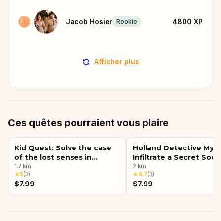
Jacob Hosier
4800
XP
Rookie
Afficher plus
Ces quêtes pourraient vous plaire
Kid Quest: Solve the case
Holland Detective Myst
of the lost senses in
Infiltrate a Secret Soci
Holland
1.7
km
2
km
★
5
(
3
)
★
4.7
(
3
)
$7.99
$7.99