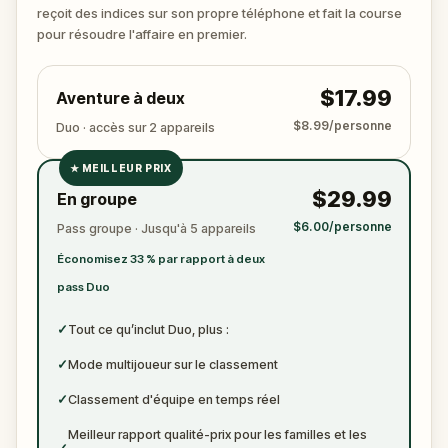
?
reçoit des indices sur son propre téléphone et fait la course
🔎 Rassemblez les indices, interrogez les
pour résoudre l'affaire en premier.
suspects, et révélez le véritable meurtrier avant
qu’il ne frappe à nouveau. Préparez de quoi noter
$17.99
Aventure à deux
les preuves.
$8.99/personne
Duo · accès sur 2 appareils
★
MEILLEUR PRIX
✓
$29.99
En groupe
✓
$6.00/personne
Pass groupe · Jusqu'à 5 appareils
✓
Économisez 33 % par rapport à deux
✓
pass Duo
✓
Tout ce qu’inclut Duo, plus :
✓
Mode multijoueur sur le classement
✓
Classement d'équipe en temps réel
Meilleur rapport qualité-prix pour les familles et les