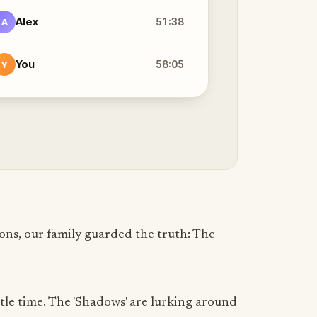
Alex
51:38
A
You
58:05
Y
ons, our family guarded the truth: The
ttle time. The 'Shadows' are lurking around