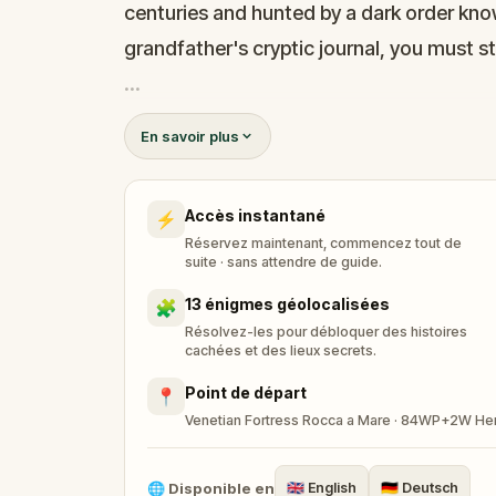
centuries and hunted by a dark order kn
grandfather's cryptic journal, you must st
Your mission: navigate the historic heart
En savoir plus
crack the ultimate master codes before the
Labyrinth awaits. Are you ready to follo
Accès instantané
⚡
Réservez maintenant, commencez tout de
suite · sans attendre de guide.
13 énigmes géolocalisées
🧩
Résolvez-les pour débloquer des histoires
cachées et des lieux secrets.
Point de départ
📍
Venetian Fortress Rocca a Mare · 84WP+2W Her
🌐
Disponible en
🇬🇧
English
🇩🇪
Deutsch