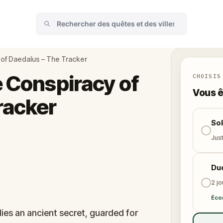
 of Daedalus – The Tracker
e Conspiracy of
CHOISIS
Vous ê
racker
So
Just
Du
2 j
Éco
ies an ancient secret, guarded for