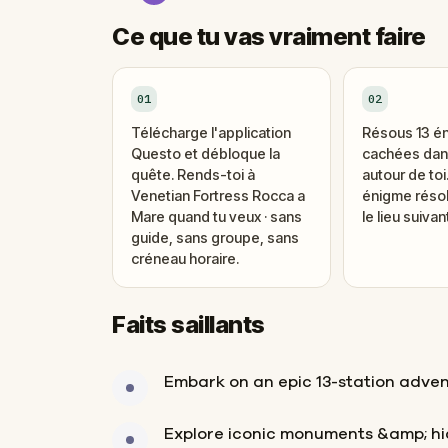
Ce que tu vas vraiment faire
01
02
Télécharge l'application
Résous 13 é
Questo et débloque la
cachées dans
quête. Rends-toi à
autour de to
Venetian Fortress Rocca a
énigme réso
Mare quand tu veux · sans
le lieu suivant
guide, sans groupe, sans
créneau horaire.
Faits saillants
Embark on an epic 13-station adven
Explore iconic monuments &amp; hi