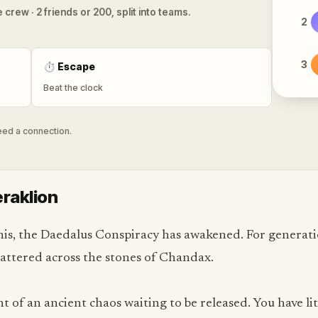
 crew · 2 friends or 200, split into teams.
2
3
⏱
Escape
Beat the clock
need a connection.
eraklion
this, the Daedalus Conspiracy has awakened. For generati
cattered across the stones of Chandax.
t of an ancient chaos waiting to be released. You have li