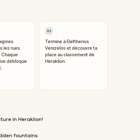
03
nigmes
Termine à Eleftherios
 les rues
Venizelos et découvre ta
i. Chaque
place au classement de
lue débloque
Heraklion.
.
ture in Heraklion!
dden fountains.