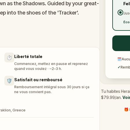
own as the Shadows. Guided by your great-
Fe
ep into the shoes of the 'Tracker'.
Jus
Éco
 of Candia, uncover 13 hidden objects, and
 city's true history is erased forever. The
w the thread?
Liberté totale
⏱️
🗓
Aucu
Commencez, mettez en pause et reprenez
✓
Rembo
quand vous voulez · ~2–3 h.
Satisfait ou remboursé
🛡️
Remboursement intégral sous 30 jours si ça
Tu habites Herak
ne vous convient pas.
$79.99/an.
Voi
🎁 
aklion, Greece