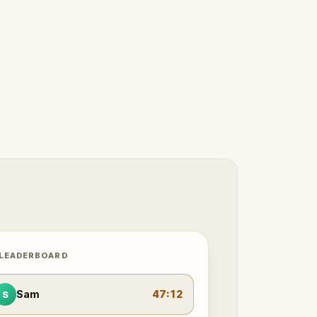
 LEADERBOARD
Sam
47:12
S