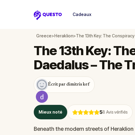
Cadeaux
Questo
Greece
>
Heraklion
>
The 13th Key: The Conspiracy
The 13th Key: Th
Daedalus – The T
Écrit par dimitris kef
5
Mieux noté
8
Avis vérifiés
Beneath the modern streets of Heraklion l