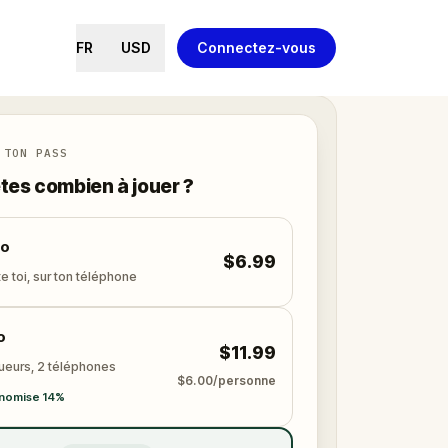
FR
USD
Connectez-vous
 TON PASS
tes combien à jouer ?
lo
$6.99
e toi, sur ton téléphone
o
$11.99
oueurs, 2 téléphones
$6.00/personne
nomise 14%