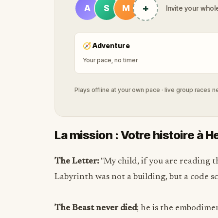
+
A
S
M
Invite your whole
🧭
Adventure
Your pace, no timer
Plays offline at your own pace · live group races 
La mission : Votre histoire à H
The Letter:
"My child, if you are reading 
Labyrinth was not a building, but a code s
The Beast never died
; he is the embodimen