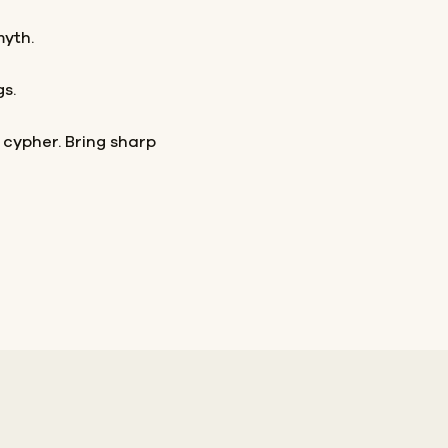
myth.
gs.
 cypher. Bring sharp
?