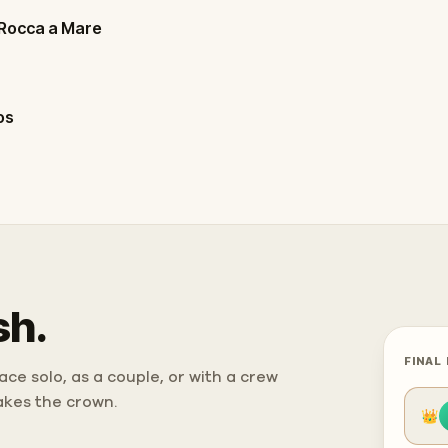
 Rocca a Mare
os
sh.
FINAL
ce solo, as a couple, or with a crew
takes the crown.
👑