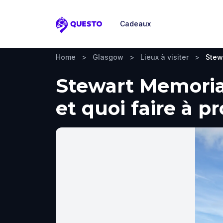
Cadeaux
Questo
Home
>
Glasgow
>
Lieux à visiter
>
Stew
Stewart Memorial
et quoi faire à p