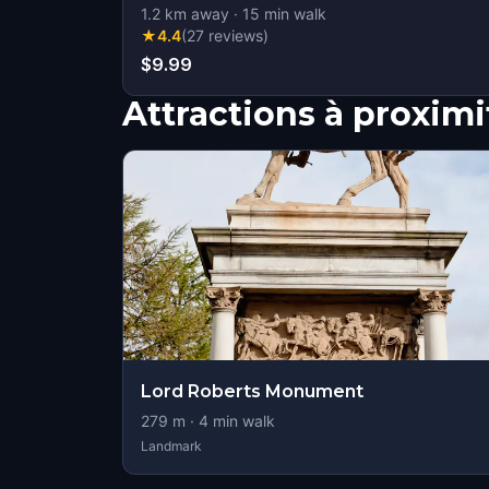
1.2
km away
·
15
min walk
★
4.4
(
27
reviews
)
$9.99
Attractions à proximi
Lord Roberts Monument
279
m ·
4
min walk
Landmark