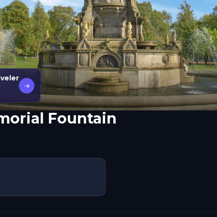
veler
→
morial Fountain