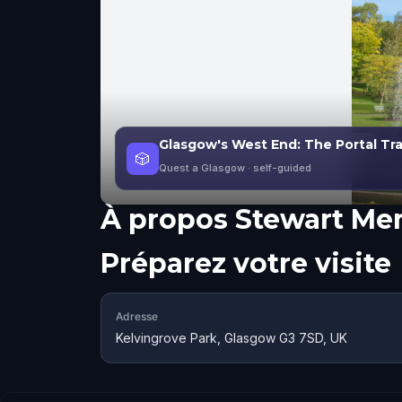
Glasgow's West End: The Portal Tra
🎲
Quest a Glasgow
· self-guided
À propos
Stewart Me
Préparez votre visite
Adresse
Kelvingrove Park, Glasgow G3 7SD, UK