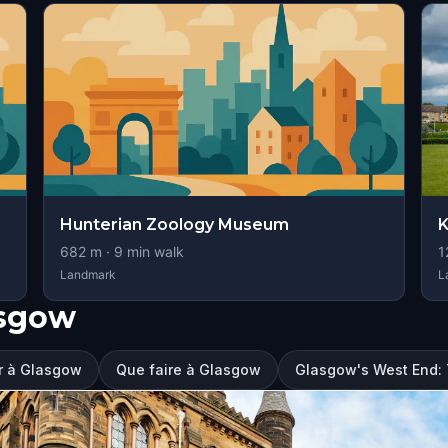
Hunterian Zoology Museum
K
682
m ·
9
min walk
1
Landmark
L
asgow
er à Glasgow
Que faire à Glasgow
Glasgow's West End: 