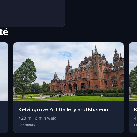
té
Kelvingrove Art Gallery and Museum
K
428
m ·
6
min walk
4
Landmark
L