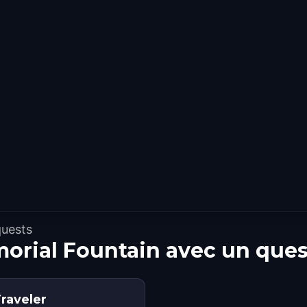
quests
orial Fountain avec un que
raveler