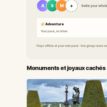
+
A
S
M
Invite your whole
🧭
Adventure
Your pace, no timer
Plays offline at your own pace · live group races 
Monuments et joyaux cachés 