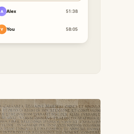
Alex
51:38
A
You
58:05
Y