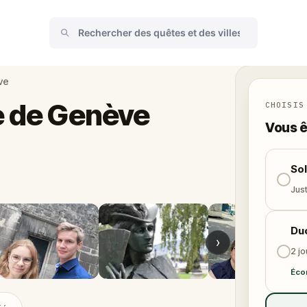
ve
e de Genève
CHOISIS
Vous ê
So
Just
Du
›
2 j
Éco