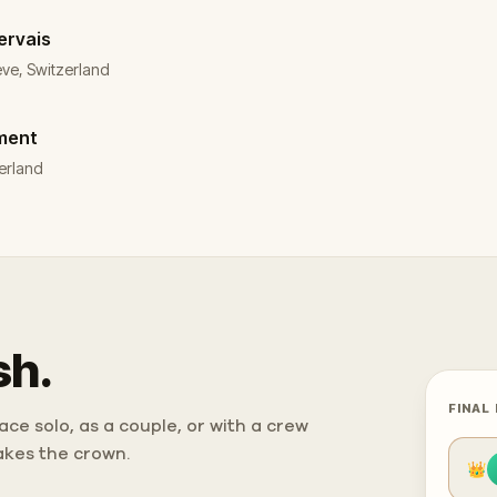
ervais
ve, Switzerland
ment
erland
sh.
FINAL
ce solo, as a couple, or with a crew
takes the crown.
👑