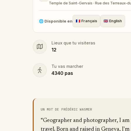
Temple de Saint-Gervais · Rue des Terreaux-d
🌐
Disponible en
🇫🇷
Français
🇬🇧
English
Lieux que tu visiteras
12
Tu vas marcher
4340
pas
UN MOT DE FRÉDÉRIC WASMER
“Geographer and photographer, I am p
travel. Born and raised in Geneva, I'm 