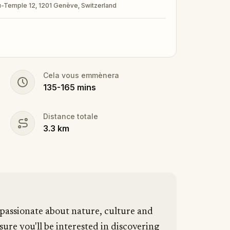
u-Temple 12, 1201 Genève, Switzerland
Cela vous emmènera
135
-
165
mins
Distance totale
3.3
km
assionate about nature, culture and
sure you'll be interested in discovering