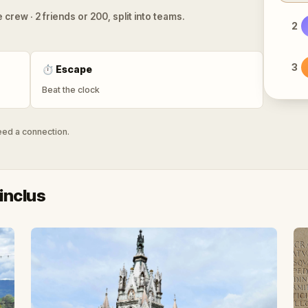
 crew · 2 friends or 200, split into teams.
2
3
⏱
Escape
Beat the clock
need a connection.
inclus