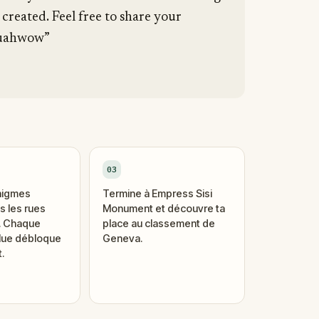
e created. Feel free to share your
ouahwow”
03
nigmes
Termine à Empress Sisi
 les rues
Monument et découvre ta
i. Chaque
place au classement de
lue débloque
Geneva.
.