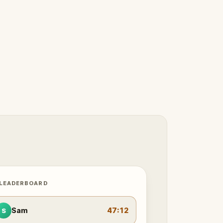
 LEADERBOARD
Sam
47:12
S