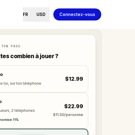
FR
USD
Connectez-vous
 TON PASS
tes combien à jouer ?
lo
$12.99
e toi, sur ton téléphone
o
$22.99
oueurs, 2 téléphones
$11.50/personne
nomise 11%