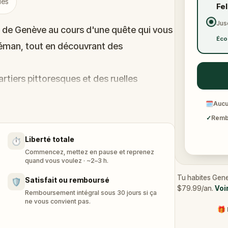
iés
Fe
Jus
s de Genève au cours d'une quête qui vous
Éco
 Léman, tout en découvrant des
rtiers pittoresques et des ruelles
 également au Parc des Bastions, à la
🗓
Aucu
ne histoire sinistre.
✓
Rembo
ssé de Genève?
Liberté totale
⏱️
Commencez, mettez en pause et reprenez
quand vous voulez · ~2–3 h.
Tu habites Gene
Satisfait ou remboursé
🛡️
$79.99/an.
Voi
Remboursement intégral sous 30 jours si ça
ne vous convient pas.
🎁 