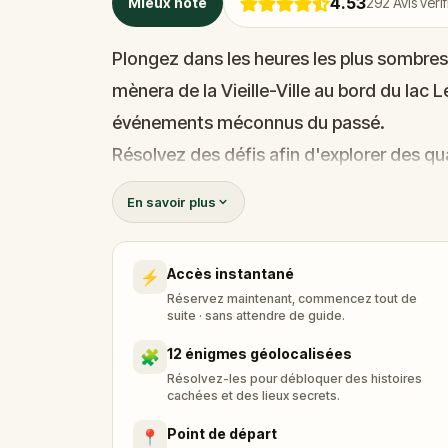
4.53
Mieux noté
292
Avis vérif
Plongez dans les heures les plus sombre
mènera de la Vieille-Ville au bord du lac
événements méconnus du passé.
Résolvez des défis afin d'explorer des qua
méconnues. Votre mission vous emmènera
En savoir plus
Place du Molard et à d'autres lieux liés à u
Êtes-vous prêt à affronter le sombre pa
Accès instantané
⚡
Réservez maintenant, commencez tout de
suite · sans attendre de guide.
12 énigmes géolocalisées
🧩
Résolvez-les pour débloquer des histoires
cachées et des lieux secrets.
Point de départ
📍