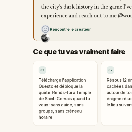
the city's dark history in the game I'v
experience and reach out to me @w
Rencontre le créateur
Ce que tu vas vraiment faire
01
02
Télécharge l'application
Résous 12 é
Questo et débloque la
cachées dans
quête. Rends-toi à Temple
autour de to
de Saint-Gervais quand tu
énigme réso
veux · sans guide, sans
le lieu suivant
groupe, sans créneau
horaire.