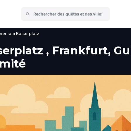
nen am Kaiserplatz
rplatz , Frankfurt, Gui
imité