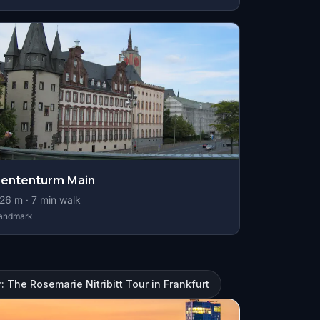
ententurm Main
26
m ·
7
min walk
andmark
 The Rosemarie Nitribitt Tour in Frankfurt