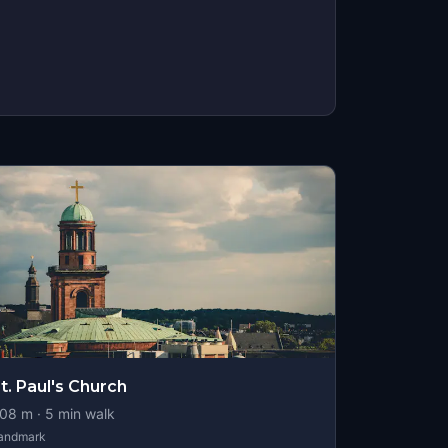
t. Paul's Church
08
m ·
5
min walk
andmark