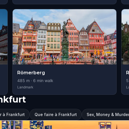
Römerberg
R
485
m ·
6
min walk
5
Landmark
L
nkfurt
er à Frankfurt
Que faire à Frankfurt
Sex, Money & Murder: