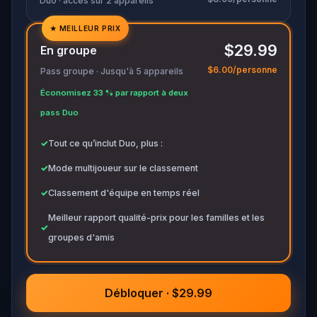
Duo · accès sur 2 appareils
★
MEILLEUR PRIX
✓
$29.99
En groupe
✓
$6.00/personne
Pass groupe · Jusqu'à 5 appareils
✓
Économisez 33 % par rapport à deux
✓
pass Duo
✓
Tout ce qu’inclut Duo, plus :
✓
Mode multijoueur sur le classement
✓
Classement d'équipe en temps réel
Meilleur rapport qualité-prix pour les familles et les
✓
groupes d'amis
Débloquer · $29.99