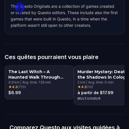
The Questo Originals are a collection of games created
or curated by Questo editors. These include also the first
games that were built in Questo, in a time when the
platform wasn't still open to other creators.
Ces quêtes pourraient vous plaire
The Last Witch – A
Murder Mystery: Death 
Haunted Walk Through
the Shadows in Colog
Cologne Walking Tour &
4.9
km
|
Avg. time:
129
min
2
km
|
Avg. time:
0
min
★
4.3
(
710
)
★
4.3
(
10
)
Escape Game
$6.99
à partir de $17.99
MULTIJOUEUR
Comparez Questo aux visites guidées à