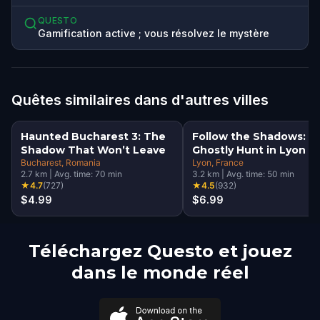
QUESTO
Gamification active ; vous résolvez le mystère
Quêtes similaires dans d'autres villes
Haunted Bucharest 3: The
Follow the Shadows: A
Shadow That Won’t Leave
Ghostly Hunt in Lyon
Bucharest
, Romania
Lyon
, France
2.7
km
|
Avg. time:
70
min
3.2
km
|
Avg. time:
50
min
★
4.7
(
727
)
★
4.5
(
932
)
$4.99
$6.99
Téléchargez Questo et jouez
dans le monde réel