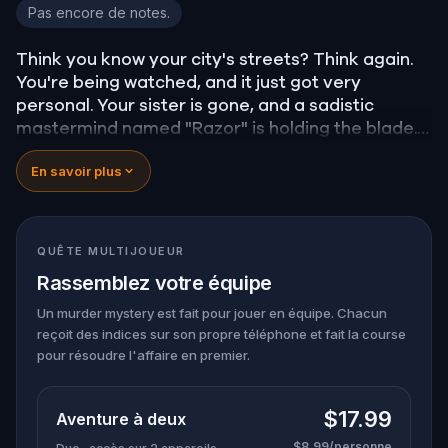
20 Cuts in Cologne
Pas encore de notes.
Think you know your city's streets? Think again.
You're being watched, and it just got very
personal. Your sister is gone, and a sadistic
mastermind named "Razor" is holding the blade.
You’re not just taking a walk; you’re a pawn in a
En savoir plus
twisted scavenger hunt where the stakes are life
and death. To find her, you’ll have to save others
first—strangers trapped in Razor’s deadly
games. You’ll need to solve sinister puzzles and
QUÊTE MULTIJOUEUR
help a detective trace the killer's location.
Rassemblez votre équipe
The clock is ticking, and every wrong move brings
your sister one step closer to her final cut. Do you
Un murder mystery est fait pour jouer en équipe. Chacun
reçoit des indices sur son propre téléphone et fait la course
have the nerves to outsmart a killer, or will you
pour résoudre l'affaire en premier.
become just another notch on his blade?
$17.99
Aventure à deux
$8.99/personne