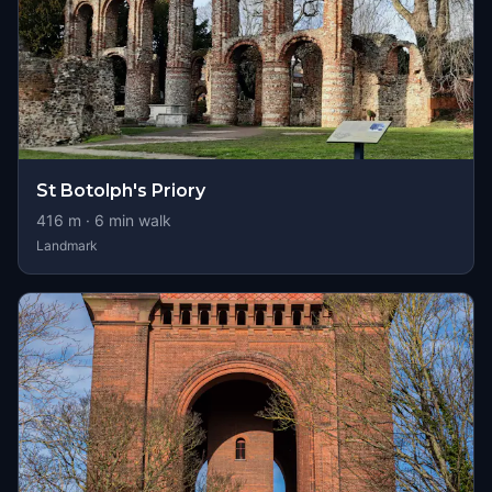
St Botolph's Priory
416
m ·
6
min walk
Landmark