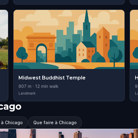
Midwest Buddhist Temple
H
907
m ·
12
min walk
9
Landmark
L
icago
r à Chicago
Que faire à Chicago