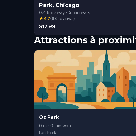
Park, Chicago
0.4
km away
·
5
min walk
★
4.7
(
68
reviews
)
$12.99
Attractions à proximi
Oz Park
0
m ·
0
min walk
Landmark