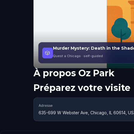
Murder Mystery: Death in the Shado
🎲
Quest a Chicago
· self-guided
À propos
Oz Park
Préparez votre visite
Adresse
635-699 W Webster Ave, Chicago, IL 60614, U