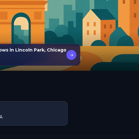
ws in Lincoln Park, Chicago
→
SA