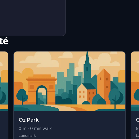
té
Oz Park
O
0
m ·
0
min walk
9
Landmark
L