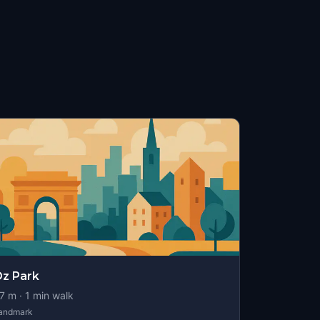
z Park
7
m ·
1
min walk
andmark