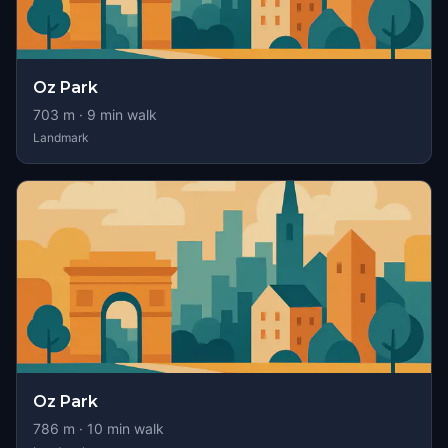
Oz Park
703
m ·
9
min walk
Landmark
Oz Park
786
m ·
10
min walk