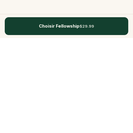
Choisir Fellowship
$29.99
Questo
Dans un monde de plus en plus virtuel,
Questo te reconnecte au réel. Nos
quests t’invitent à sortir, rencontrer du
monde et créer des souvenirs
inoubliables – une ville à la fois. Chaque
expérience est imaginée par notre