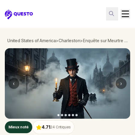
Questo
United States of America
>
Charleston
>
Enquête sur Meurtre : Résolvez le Cas à Charleston
‹
›
4.71
Mieux noté
24
Critiques