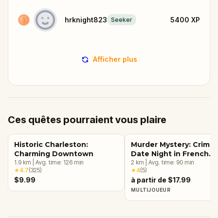
hrknight823
5400
XP
Seeker
Afficher plus
Ces quêtes pourraient vous plaire
Historic Charleston:
Murder Mystery: Crime
Charming Downtown
Date Night in French
1.9
km
|
Avg. time:
126
min
Quarter, Charleston
2
km
|
Avg. time:
90
min
★
4.7
(
325
)
★
4
(
5
)
$9.99
à partir de $17.99
MULTIJOUEUR