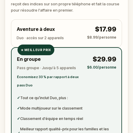
?
reçoit des indices sur son propre téléphone et fait la course
🔎 Rassemblez les indices, interrogez les
pour résoudre l'affaire en premier.
suspects, et révélez le véritable meurtrier avant
qu’il ne frappe à nouveau. Préparez de quoi noter
$17.99
Aventure à deux
les preuves.
$8.99/personne
Duo · accès sur 2 appareils
★
MEILLEUR PRIX
✓
$29.99
En groupe
✓
$6.00/personne
Pass groupe · Jusqu'à 5 appareils
✓
Économisez 33 % par rapport à deux
✓
pass Duo
✓
Tout ce qu’inclut Duo, plus :
✓
Mode multijoueur sur le classement
✓
Classement d'équipe en temps réel
Meilleur rapport qualité-prix pour les familles et les