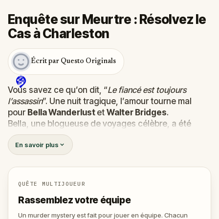
Enquête sur Meurtre : Résolvez le
Cas à Charleston
Écrit par Questo Originals
Vous savez ce qu’on dit, “
Le fiancé est toujours
l’assassin
”. Une nuit tragique, l’amour tourne mal
pour
Bella Wanderlust
et
Walter Bridges
.
Bella, une blogueuse de voyages célèbre, a été
retrouvée
morte
lors du Tour Fantôme conduit par le
En savoir plus
théâtral
Percy Shadows
. Et maintenant, c’est à vous
de découvrir la vérité.
Est-ce que ce meutre a été commis par Walter, le
fiancé obsessif ?
QUÊTE MULTIJOUEUR
Ou par Percy, le guide au penchant pour le grand
Rassemblez votre équipe
spectacle ?
Ou encore par quelqu’un d’autre, tapis dans l’ombre
Un murder mystery est fait pour jouer en équipe. Chacun