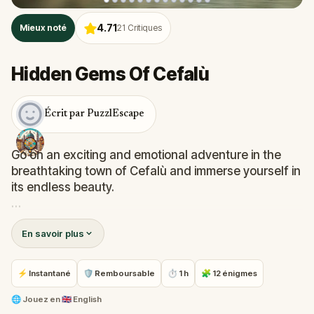
4.71
Mieux noté
21
Critiques
Hidden Gems Of Cefalù
Écrit par PuzzlEscape
Go on an exciting and emotional adventure in the
breathtaking town of Cefalù and immerse yourself in
its endless beauty.
You will walk along colorful alleys, see impressive
En savoir plus
churches and monuments, discover hidden gems,
and learn about this charming town's rich history and
traditions.
⚡ Instantané
🛡 Remboursable
⏱ 1 h
🧩 12 énigmes
Solve challenges and crack codes to finally find out
🌐
Jouez en
🇬🇧 English