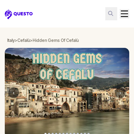
Questo
Italy
>
Cefalù
>
Hidden Gems Of Cefalù
‹
›