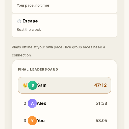
Your pace, no timer
⏱
Escape
Beat the clock
Plays offline at your own pace · live group races need a
connection.
FINAL LEADERBOARD
👑
Sam
47:12
S
2
Alex
51:38
A
3
You
58:05
Y