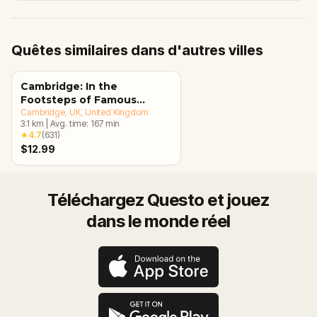
Quêtes similaires dans d'autres villes
Cambridge: In the
Footsteps of Famous
Alumni Walking Tour &
Cambridge, UK
, United Kingdom
3.1
km
|
Avg. time:
167
min
Escape Game
★
4.7
(
631
)
$12.99
Téléchargez Questo et jouez
dans le monde réel