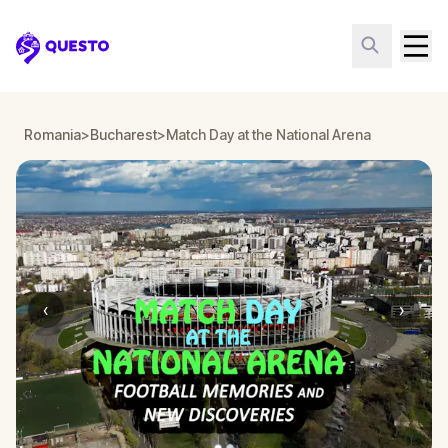
Questo
Romania
>
Bucharest
>
Match Day at the National Arena
‹
›