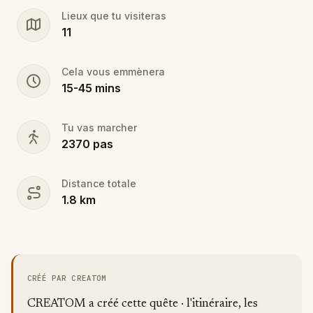
you are going to see. Go sports, go Questo!
Lieux que tu visiteras
11
Cela vous emmènera
15
-
45
mins
Tu vas marcher
2370
pas
Distance totale
1.8
km
CRÉÉ PAR CREATOM
CREATOM a créé cette quête · l'itinéraire, les