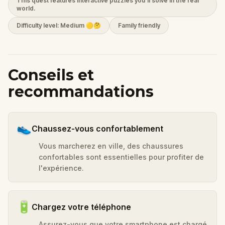
This quest features interactive puzzles you’ll solve in the real
world.
Difficulty level: Medium 🟡🤔
Family friendly
Conseils et
recommandations
👟
Chaussez-vous confortablement
Vous marcherez en ville, des chaussures
confortables sont essentielles pour profiter de
l'expérience.
🔋
Chargez votre téléphone
Assurez-vous que votre smartphone est chargé