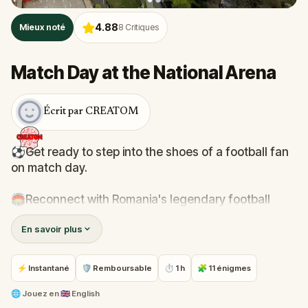
4.88
Mieux noté
8
Critiques
Match Day at the National Arena
Écrit par CREATOM
⚽Get ready to step into the shoes of a football fan
on match day.
🏟️Reconnect with Romania's legendary football
moments and what Hagi and Lucescu
En savoir plus
accomplished, but also discover the history of the
area. National Arena is Romania's greatest football
stadium!
⚡ Instantané
🛡 Remboursable
⏱ 1 h
🧩 11 énigmes
🏆Solve 11 challenges directly connected to what
🌐
Jouez en
🇬🇧 English