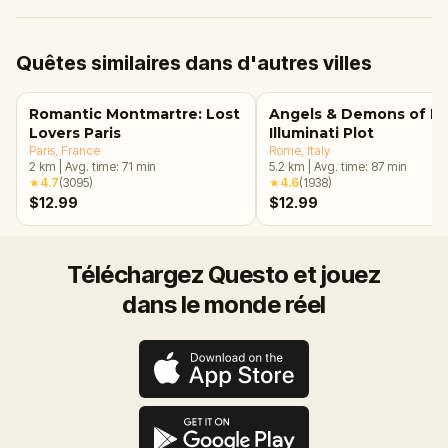
Quêtes similaires dans d'autres villes
Romantic Montmartre: Lost
Angels & Demons of R
Lovers Paris
Illuminati Plot
Paris
, France
Rome
, Italy
2
km
|
Avg. time:
71
min
5.2
km
|
Avg. time:
87
min
★
4.7
(
3095
)
★
4.6
(
1938
)
$12.99
$12.99
Téléchargez Questo et jouez
dans le monde réel