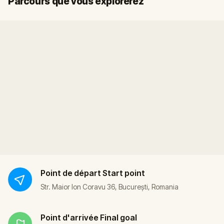
Parcours que vous explorerez
Point de départ
Start point
Str. Maior Ion Coravu 36, București, Romania
Point d'arrivée
Final goal