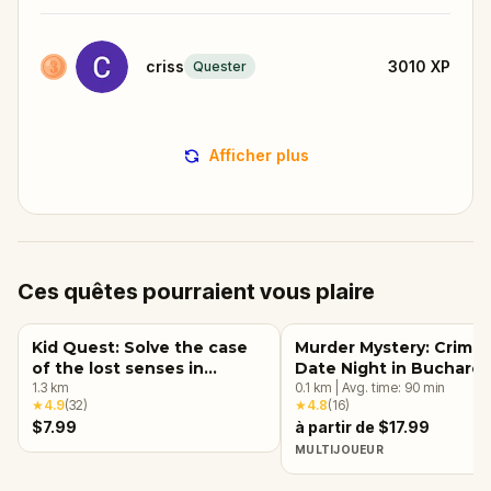
criss
3010
XP
Quester
Afficher plus
Ces quêtes pourraient vous plaire
Kid Quest: Solve the case
Murder Mystery: Crime
of the lost senses in
Date Night in Buchares
Bucharest
1.3
km
0.1
km
|
Avg. time:
90
min
★
4.9
(
32
)
★
4.8
(
16
)
$7.99
à partir de $17.99
MULTIJOUEUR