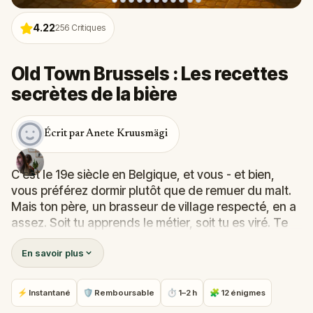
4.22
256
Critiques
Old Town Brussels : Les recettes
secrètes de la bière
Écrit par Anete Kruusmägi
C'est le 19e siècle en Belgique, et vous - et bien,
vous préférez dormir plutôt que de remuer du malt.
Mais ton père, un brasseur de village respecté, en a
assez. Soit tu apprends le métier, soit tu es viré. Te
voilà donc au cœur de Bruxelles, sur la route des
En savoir plus
tavernes, chargé de recueillir les recettes secrètes
des brasseurs les plus célèbres de la ville.
Au fil des rues pavées et des allées cachées, tu
⚡ Instantané
🛡 Remboursable
⏱ 1–2 h
🧩 12 énigmes
résoudras des énigmes, suivras des indices et