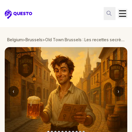
Questo
Belgium
>
Brussels
>
Old Town Brussels : Les recettes secrètes de la bière
‹
›