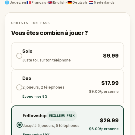
découvriras le cœur houblonné du passé brassicole
🌐
Jouez en
🇫🇷 Français · 🇬🇧 English · 🇩🇪 Deutsch · 🇳🇱 Nederlands
de la Belgique. Il ne s'agit pas d'un simple jeu, mais
d'une véritable aventure à partager entre amis ou en
famille.
CHOISIS TON PASS
Rentreras-tu chez toi en tant que maître brasseur ou
Vous êtes combien à jouer ?
en tant qu'histoire perdue dans l'écume ? Enfile tes
bottes et découvre-le.
Solo
$9.99
Juste toi, sur ton téléphone
Duo
$17.99
2 joueurs, 2 téléphones
$9.00/personne
Économise 9%
Fellowship
MEILLEUR PRIX
$29.99
Jusqu'à 5 joueurs, 5 téléphones
$6.00/personne
Économise 39%