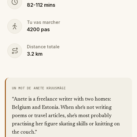
82
-
112
mins
Tu vas marcher
4200
pas
Distance totale
3.2
km
UN MOT DE ANETE KRUUSMÄGI
“Anete is a freelance writer with two homes:
Belgium and Estonia. When she's not writing
poems or travel articles, she's most probably
practising her figure skating skills or knitting on
the couch.”