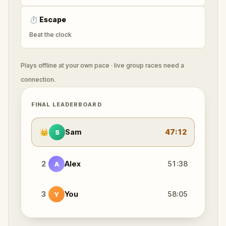
⏱
Escape
Beat the clock
Plays offline at your own pace · live group races need a
connection.
FINAL LEADERBOARD
👑
Sam
47:12
S
2
Alex
51:38
A
3
You
58:05
Y