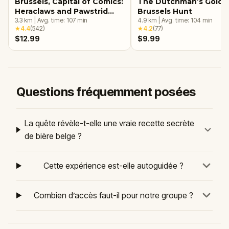
Brussels, Capital of Comics:
The Dutchman’s Gold: 
Heraclaws and Pawstrid
Brussels Hunt
and the Magical Murals
3.3
km
|
Avg. time:
107
min
4.9
km
|
Avg. time:
104
min
★
4.4
(
542
)
★
4.2
(
77
)
$12.99
$9.99
Questions fréquemment posées
La quête révèle-t-elle une vraie recette secrète
de bière belge ?
Cette expérience est-elle autoguidée ?
Combien d’accès faut-il pour notre groupe ?