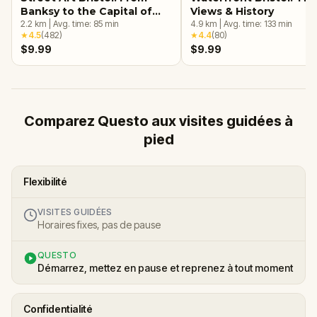
Banksy to the Capital of
Views & History
Graffiti Walking Tour &
2.2
km
|
Avg. time:
85
min
4.9
km
|
Avg. time:
133
min
★
4.5
(
482
)
★
4.4
(
80
)
Escape Game
$9.99
$9.99
Comparez Questo aux visites guidées à
pied
Flexibilité
VISITES GUIDÉES
Horaires fixes, pas de pause
QUESTO
Démarrez, mettez en pause et reprenez à tout moment
Confidentialité