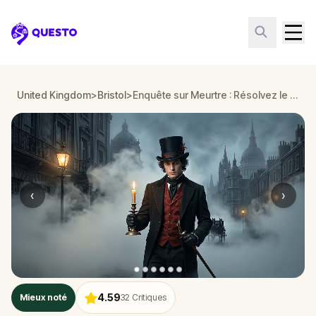
Questo
United Kingdom
>
Bristol
>
Enquête sur Meurtre : Résolvez le Cas à Bristol
‹
›
4.59
Mieux noté
32
Critiques