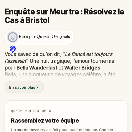
Enquête sur Meurtre : Résolvez le
Cas à Bristol
Écrit par Questo Originals
Vous savez ce qu’on dit, “
Le fiancé est toujours
l’assassin
”. Une nuit tragique, l’amour tourne mal
pour
Bella Wanderlust
et
Walter Bridges
.
Bella, une blogueuse de voyages célèbre, a été
retrouvée
morte
lors du Tour Fantôme conduit par le
En savoir plus
théâtral
Percy Shadows
. Et maintenant, c’est à vous
de découvrir la vérité.
Est-ce que ce meutre a été commis par Walter, le
fiancé obsessif ?
QUÊTE MULTIJOUEUR
Ou par Percy, le guide au penchant pour le grand
Rassemblez votre équipe
spectacle ?
Ou encore par quelqu’un d’autre, tapis dans l’ombre
Un murder mystery est fait pour jouer en équipe. Chacun