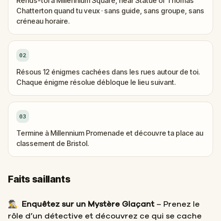
Rends-toi à Millennium Square, near Statue of Thomas
Chatterton quand tu veux · sans guide, sans groupe, sans
créneau horaire.
02
Résous 12 énigmes cachées dans les rues autour de toi.
Chaque énigme résolue débloque le lieu suivant.
03
Termine à Millennium Promenade et découvre ta place au
classement de Bristol.
Faits saillants
🕵️‍♂️
Enquêtez sur un Mystère Glaçant
– Prenez le
rôle d’un détective et découvrez ce qui se cache