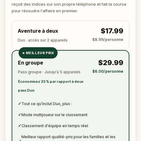
?
reçoit des indices sur son propre téléphone et fait la course
🔎 Rassemblez les indices, interrogez les
pour résoudre l'affaire en premier.
suspects, et révélez le véritable meurtrier avant
qu’il ne frappe à nouveau. Préparez de quoi noter
$17.99
Aventure à deux
les preuves.
$8.99/personne
Duo · accès sur 2 appareils
★
MEILLEUR PRIX
✓
$29.99
En groupe
✓
$6.00/personne
Pass groupe · Jusqu'à 5 appareils
✓
Économisez 33 % par rapport à deux
✓
pass Duo
✓
Tout ce qu’inclut Duo, plus :
✓
Mode multijoueur sur le classement
✓
Classement d'équipe en temps réel
Meilleur rapport qualité-prix pour les familles et les