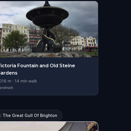
ictoria Fountain and Old Steine
Gardens
016
m ·
14
min walk
andmark
 The Great Gull Of Brighton