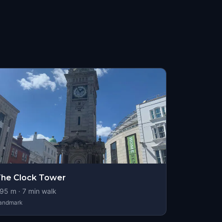
he Clock Tower
95
m ·
7
min walk
andmark