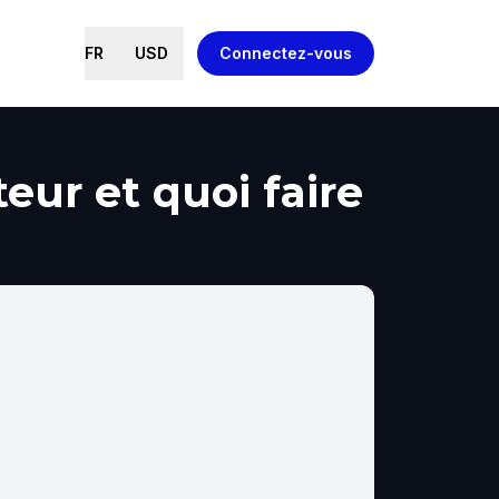
FR
USD
Connectez-vous
eur et quoi faire