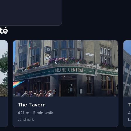
té
The Tavern
T
421
m ·
6
min walk
4
Landmark
L