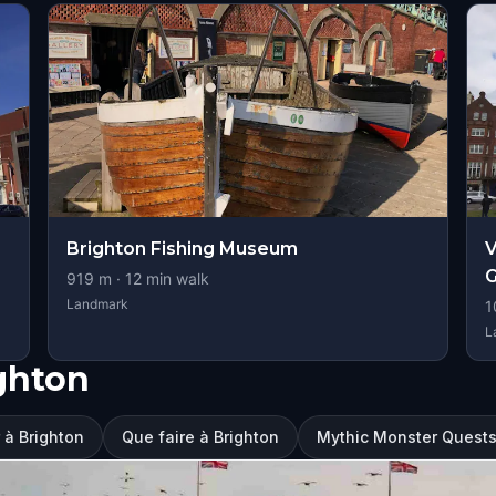
Brighton Fishing Museum
V
919
m ·
12
min walk
Landmark
1
L
ghton
r à Brighton
Que faire à Brighton
Mythic Monster Quests: