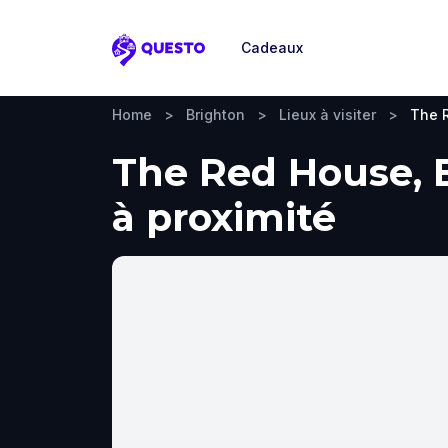
Cadeaux
Questo
Home
>
Brighton
>
Lieux à visiter
>
The 
The Red House, B
à proximité