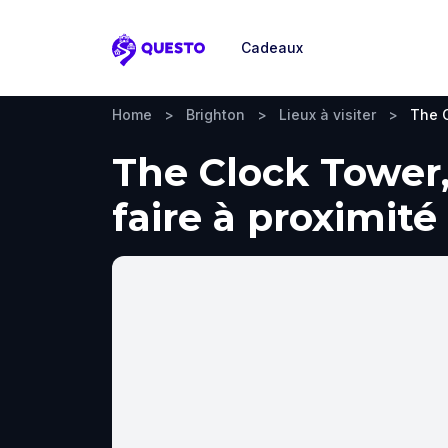
Cadeaux
Questo
Home
>
Brighton
>
Lieux à visiter
>
The 
The Clock Tower,
faire à proximité