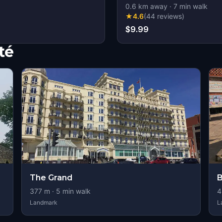
0.6
km away
·
7
min walk
★
4.6
(
44
reviews
)
$9.99
té
The Grand
B
377
m ·
5
min walk
4
Landmark
L