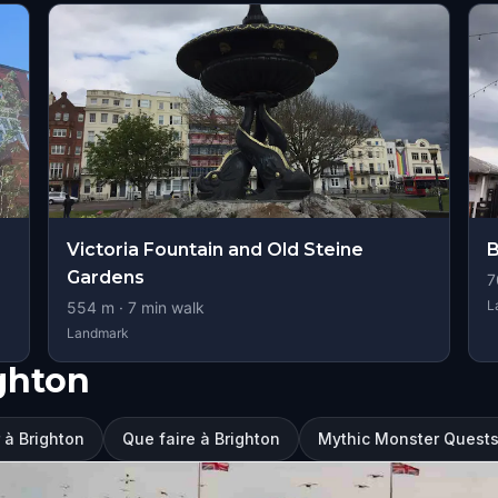
Victoria Fountain and Old Steine
B
Gardens
7
L
554
m ·
7
min walk
Landmark
ghton
r à Brighton
Que faire à Brighton
Mythic Monster Quests: