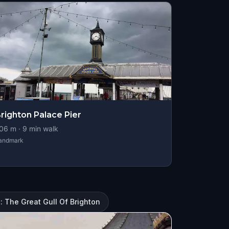
righton Palace Pier
06
m ·
9
min walk
andmark
 The Great Gull Of Brighton