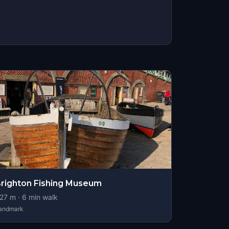
righton Fishing Museum
27
m ·
6
min walk
andmark