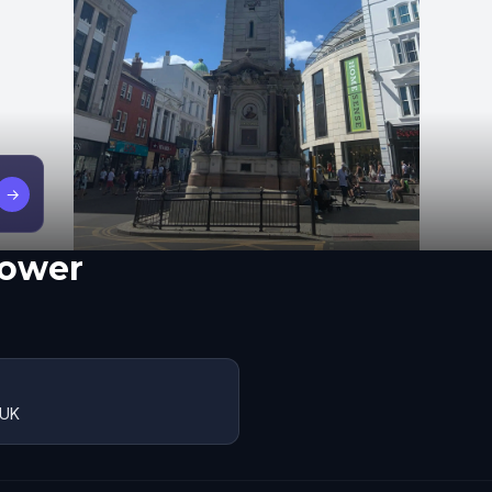
→
Tower
 UK