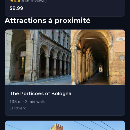
★
4.5
(
446
reviews
)
$9.99
Attractions à proximité
The Porticoes of Bologna
133
m ·
2
min walk
Landmark