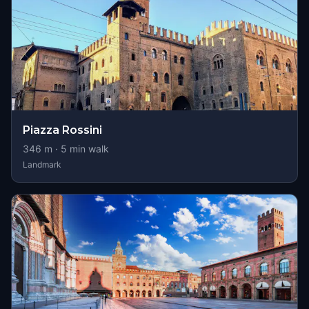
Piazza Rossini
346
m ·
5
min walk
Landmark