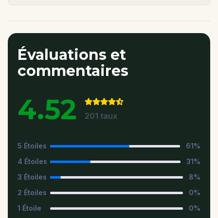
Évaluations et
commentaires
4.52
201
taux
5
Étoiles
61
%
4
Étoiles
31
%
3
Étoiles
8
%
2
Étoiles
0
%
1
Étoile
0
%