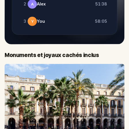
2
Alex
51:38
A
3
You
58:05
Y
Monuments et joyaux cachés inclus