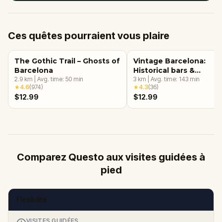
Ces quêtes pourraient vous plaire
The Gothic Trail – Ghosts of
Vintage Barcelona:
Barcelona
Historical bars &
2.9
km
|
Avg. time:
50
min
restaurants
3
km
|
Avg. time:
143
min
★
4.6
(
974
)
★
4.3
(
36
)
$12.99
$12.99
Comparez Questo aux visites guidées à
pied
Flexibilité
VISITES GUIDÉES