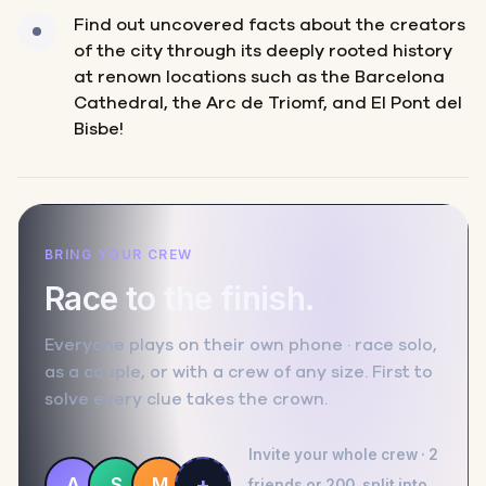
Find out uncovered facts about the creators
of the city through its deeply rooted history
at renown locations such as the Barcelona
Cathedral, the Arc de Triomf, and El Pont del
Bisbe!
BRING YOUR CREW
Race to the finish.
Everyone plays on their own phone · race solo,
as a couple, or with a crew of any size. First to
solve every clue takes the crown.
Invite your whole crew · 2
+
A
S
M
friends or 200, split into