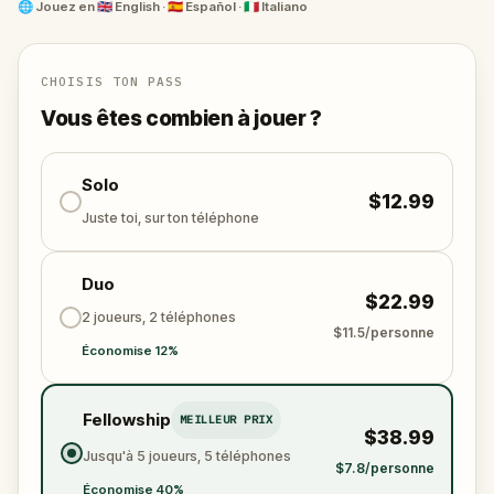
poetic
Kiss of Freedom
and the vibrant
Plaça Reial
,
🌐
Jouez en
🇬🇧 English · 🇪🇸 Español · 🇮🇹 Italiano
your journey is filled with magic, mystery, and
moments to share. It’s not just a walk—it’s an
interactive story that brings you closer to each other
CHOISIS TON PASS
and the city itself.
Vous êtes combien à jouer ?
Let Barcelona's old soul draw you in. Ready to fall in
love on the move?
Solo
$12.99
Juste toi, sur ton téléphone
Duo
$22.99
2 joueurs, 2 téléphones
$11.5/personne
Économise 12%
Fellowship
MEILLEUR PRIX
$38.99
Jusqu'à 5 joueurs, 5 téléphones
$7.8/personne
Économise 40%