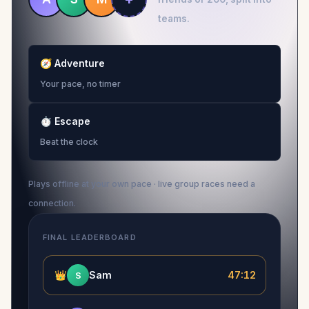
teams.
🧭
Adventure
Your pace, no timer
⏱
Escape
Beat the clock
Plays offline at your own pace · live group races need a
connection.
FINAL LEADERBOARD
👑
Sam
47:12
S