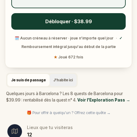
Débloquer · $38.99
🗓
Aucun créneau à réserver · joue n’importe quel jour
·
✓
Remboursement intégral jusqu'au début de la partie
★
Joué 672 fois
Je suis de passage
J'habite ici
Quelques jours à Barcelona ? Les 8 quests de Barcelona pour
$39.99 : rentabilisé dès la quest n° 4.
Voir l'Exploration Pass
→
🎁 Pour offrir à quelqu'un ? Offrez cette quête →
Lieux que tu visiteras
12