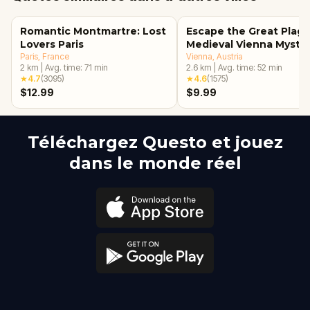
Romantic Montmartre: Lost
Escape the Great Plagu
Lovers Paris
Medieval Vienna Myste
Paris
, France
Vienna
, Austria
2
km
|
Avg. time:
71
min
2.6
km
|
Avg. time:
52
min
★
4.7
(
3095
)
★
4.6
(
1575
)
$12.99
$9.99
Téléchargez Questo et jouez
dans le monde réel