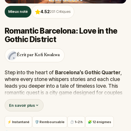
4.52
Mieux noté
201
Critiques
Romantic Barcelona: Love in the
Gothic District
Écrit par Kofi Kwakwa
Step into the heart of
Barcelona’s Gothic Quarter
,
where every stone whispers stories and each clue
leads you deeper into a tale of timeless love. This
romantic quest is a city game designed for couples
and close companions, guiding you through
En savoir plus
beautiful corners of the city while you solve puzzles,
follow clues, and uncover hidden secrets from the
past.
⚡ Instantané
🛡 Remboursable
⏱ 1–2 h
🧩 12 énigmes
From the enchanting
Parc de la Ciutadella
to the