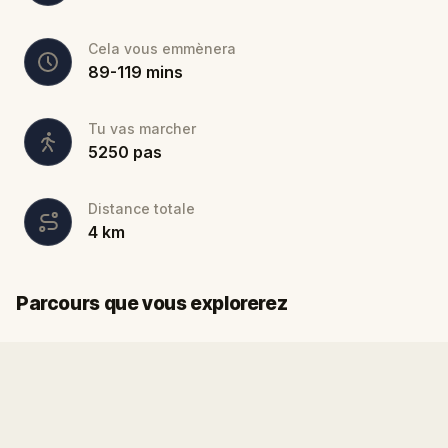
Cela vous emmènera
89
-
119
mins
Tu vas marcher
5250
pas
Distance totale
4
km
Départ
Arrivée
Parcours que vous explorerez