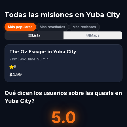
Todas las misiones en
Yuba City
Más populares
Más reseñados
Más recientes
Lista
Mapa
The Oz Escape in Yuba City
2 km | Avg. time: 90 min
5
$4.99
Qué dicen los usuarios sobre las quests en
Yuba City?
5.0