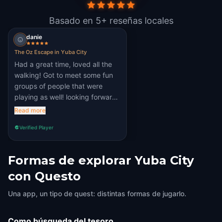
Basado en 5+ reseñas locales
danie
The Oz Escape in Yuba City
Had a great time, loved all the
walking! Got to meet some fun
groups of people that were
playing as well! looking forward
to the next one that comes to
Read more
Yuba City!!
Verified Player
Formas de explorar Yuba City
con Questo
Una app, un tipo de quest: distintas formas de jugarlo.
Como búsqueda del tesoro