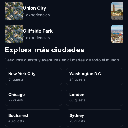
Union City
1
experiencias
Cliffside Park
1
experiencias
Explora más ciudades
Descubre quests y aventuras en ciudades de todo el mundo
New York City
Washington D.C.
51 quests
24 quests
Chicago
London
22 quests
60 quests
Bucharest
Sydney
48 quests
29 quests