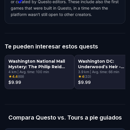
or curated by Questo editors. These include also the first
games that were built in Questo, in a time when the
platform wasn't still open to other creators.
Te pueden interesar estos quests
Washington National Mall
Washington DC:
Mystery: The Philip Reid
Underwood’s Heir -
Time Capsule
4
km
|
Avg. time:
100
min
Reckoning
3.9
km
|
Avg. time:
66
min
★
4.4
(
69
)
★
4
(
33
)
$9.99
$9.99
Compara Questo vs. Tours a pie guiados