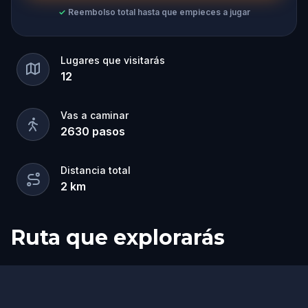
✓
Reembolso total hasta que empieces a jugar
Lugares que visitarás
12
Vas a caminar
2630
pasos
Distancia total
2
km
Ruta que explorarás
Inicio
Final