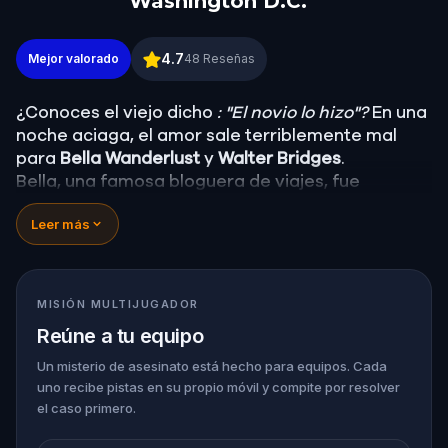
Washington D.C.
Misterio de asesinato: Resuelve el caso en North
4.7
Mejor valorado
48
Reseñas
¿Conoces el viejo dicho
: "El novio lo hizo"?
En una
noche aciaga, el amor sale terriblemente mal
para
Bella Wanderlust
y
Walter Bridges
.
Bella, una famosa bloguera de viajes, fue
encontrada
muerta
durante una visita guiada de
Leer más
fantasmas dirigida por el teatral
Percy Shadows
.
Ahora, depende de ti descubrir la verdad.
¿Fue Walter, el novio obsesionado? ¿Percy, el
guía turístico fantasma con un don para lo
MISIÓN MULTIJUGADOR
dramático? ¿O hay alguien más escondido en las
Reúne a tu equipo
sombras?
🔎
Reúne pistas, interroga a los sospechosos y
Un misterio de asesinato está hecho para equipos. Cada
uno recibe pistas en su propio móvil y compite por resolver
desenmascara al verdadero asesino antes de
el caso primero.
que vuelva a atacar. Asegúrate de tener a mano
papel y bolígrafo para anotar todas las pruebas