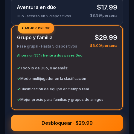
cruciales.
$17.99
Aventura en dúo
$8.99/persona
Duo · acceso en 2 dispositivos
★
MEJOR PRECIO
✓
$29.99
Grupo y familia
✓
$6.00/persona
Pase grupal · Hasta 5 dispositivos
✓
Ahorra un 33% frente a dos pases Duo
✓
✓
Todo lo de Duo, y además:
✓
Modo multijugador en la clasificación
✓
Clasificación de equipo en tiempo real
✓
Mejor precio para familias y grupos de amigos
Desbloquear · $29.99