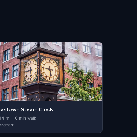
astown Steam Clock
14
m ·
10
min walk
andmark