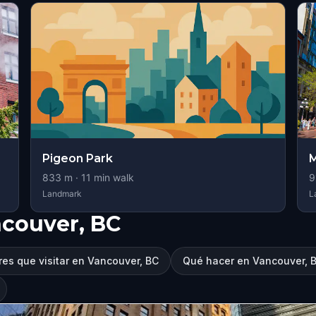
Pigeon Park
M
833
m ·
11
min walk
9
Landmark
L
couver, BC
es que visitar en Vancouver, BC
Qué hacer en Vancouver, 