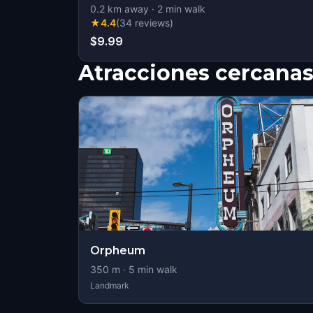
0.2
km away
·
2
min walk
★
4.4
(
34
reviews
)
$9.99
Atracciones cercana
Orpheum
350
m ·
5
min walk
Landmark