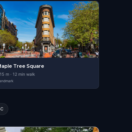
aple Tree Square
15
m ·
12
min walk
andmark
BC