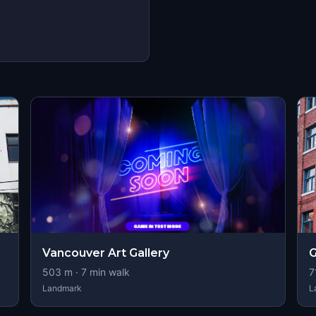
s
Vancouver Art Gallery
G
503
m ·
7
min walk
7
Landmark
L