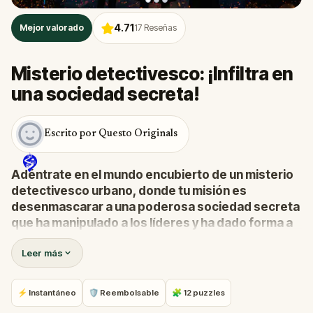
4.71
Mejor valorado
17
Reseñas
Misterio detectivesco: ¡Infiltra en
una sociedad secreta!
Escrito por Questo Originals
Adéntrate en el mundo encubierto de un misterio
detectivesco urbano, donde tu misión es
desenmascarar a una poderosa sociedad secreta
que ha manipulado a los líderes y ha dado forma a
los acontecimientos mundiales desde las
Leer más
sombras durante siglos.
Un informante ha aparecido con información
explosiva, que te atrae a un juego de engaño y
⚡ Instantáneo
🛡 Reembolsable
🧩 12 puzzles
descubrimiento de alto riesgo.