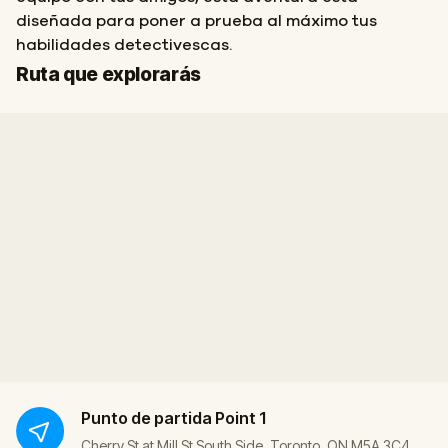
diseñada para poner a prueba al máximo tus
habilidades detectivescas.
Inicio
Final
Ruta que explorarás
Punto de partida
Point 1
Cherry St at Mill St South Side, Toronto, ON M5A 3C4,