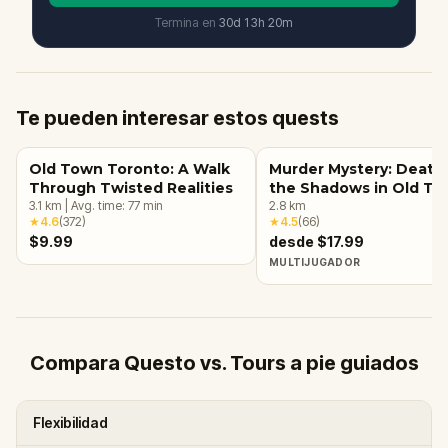
Termina en
30d
13
h
20
m
Te pueden interesar estos quests
Old Town Toronto: A Walk
Murder Mystery: Death 
Through Twisted Realities
the Shadows in Old To
3.1
km
|
Avg. time:
77
min
Toronto
2.8
km
★
4.6
(
372
)
★
4.5
(
66
)
$9.99
desde $17.99
MULTIJUGADOR
Compara Questo vs. Tours a pie guiados
Flexibilidad