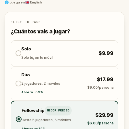
Tu tarea:
seguir las pistas, descifrar los códigos y
🌐
Juega en
🇬🇧 English
adelantarte a su próximo gran plan.
¿Serás tú quien desenmascare a la sociedad y
revele la verdad?
ELIGE TU PASE
Ah... y cuando lo hagas, no olvides dar las gracias.
¿Cuántos vais a jugar?
Solo
$9.99
Solo tú, en tu móvil
Dúo
$17.99
2 jugadores, 2 móviles
$9.00/persona
Ahorra un 9%
Fellowship
MEJOR PRECIO
$29.99
Hasta 5 jugadores, 5 móviles
$6.00/persona
Ahorra un 39%