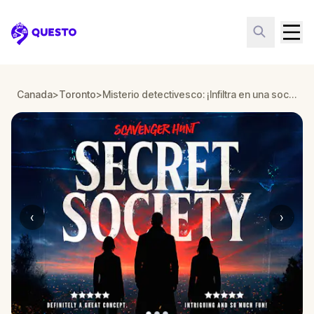
Questo
Canada
>
Toronto
>
Misterio detectivesco: ¡Infiltra en una sociedad secreta!
‹
›