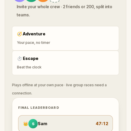
Invite your whole crew · 2 friends or 200, split into
teams.
🧭
Adventure
Your pace, no timer
⏱
Escape
Beat the clock
Plays offline at your own pace · live group races need a
connection.
FINAL LEADERBOARD
👑
Sam
47:12
S