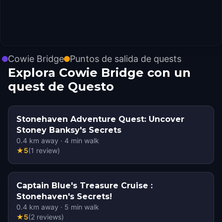
Cowie Bridge
Puntos de salida de quests
Explora Cowie Bridge con un
quest de Questo
Stonehaven Adventure Quest: Uncover
Stoney Banksy's Secrets
0.4
km away
·
4
min walk
★
5
(
1
review
)
Captain Blue's Treasure Cruise :
Stonehaven's Secrets!
0.4
km away
·
5
min walk
★
5
(
2
reviews
)