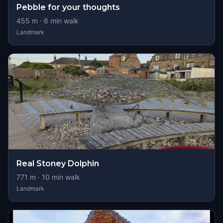
Pebble for your thoughts
455
m ·
6
min walk
Landmark
Real Stoney Dolphin
771
m ·
10
min walk
Landmark