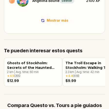
Angelina Boufie
2100
XP
Seeker
Mostrar más
Te pueden interesar estos quests
Ghosts of Stockholm:
The Troll Escape in
Secrets of the Haunted
Stockholm: Walking To
Streets
2
km
|
Avg. time:
60
min
Escape Game
2.3
km
|
Avg. time:
42
min
★
4.5
(
355
)
★
4.4
(
618
)
$12.99
$9.99
Compara Questo vs. Tours a pie guiados