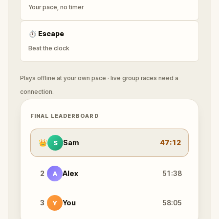
Your pace, no timer
⏱
Escape
Beat the clock
Plays offline at your own pace · live group races need a
connection.
FINAL LEADERBOARD
👑
Sam
47:12
S
2
Alex
51:38
A
3
You
58:05
Y