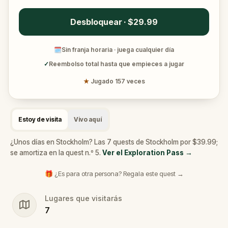
Desbloquear · $29.99
🗓
Sin franja horaria · juega cualquier día
✓
Reembolso total hasta que empieces a jugar
★
Jugado 157 veces
Estoy de visita
Vivo aquí
¿Unos días en Stockholm? Las 7 quests de Stockholm por $39.99;
se amortiza en la quest n.º 5.
Ver el Exploration Pass
→
🎁 ¿Es para otra persona? Regala este quest →
Lugares que visitarás
7