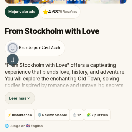
4.68
Mejor valorado
78
Reseñas
From Stockholm with Love
Escrito por Ced Zach
"From Stockholm with Love" offers a captivating
experience that blends love, history, and adventure.
You will explore the enchanting Old Town, solving
riddles inspired by romance and unraveling secrets
at picturesque stops. You'll discover hidden gems
Leer más
like rune stones and majestic sculptures. Along the
way, you will learn about Stockholm's rich history
and the profound impact of love on the city.
⚡ Instantáneo
🛡 Reembolsable
⏱ 1 h
🧩 7 puzzles
Immerse yourself in an unforgettable journey, filled
with mystery and the magic of love.
🌐
Juega en
🇬🇧 English