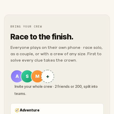
BRING YOUR CREW
Race to the finish.
Everyone plays on their own phone · race solo,
as a couple, or with a crew of any size. First to
solve every clue takes the crown.
+
A
S
M
Invite your whole crew · 2 friends or 200, split into
teams.
🧭
Adventure