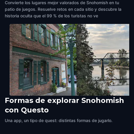
Convierte los lugares mejor valorados de Snohomish en tu
patio de juegos. Resuelve retos en cada sitio y descubre la
historia oculta que el 99 % de los turistas no ve
Formas de explorar Snohomish
The Warehouse
Kla Ha Ya Park
con Questo
Snohomish
,
United States of America
Snohomish
,
United States of Am
Una app, un tipo de quest: distintas formas de jugarlo.