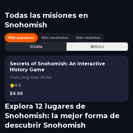
Todas las misiones en
Snohomish
Más populares
Más reseñados
Más recientes
Lista
Mapa
Secrets of Snohomish: An Interactive
History Game
1.1 km | Avg. time: 25 min
4.5
$4.99
Explora 12 lugares de
Snohomish: la mejor forma de
descubrir Snohomish