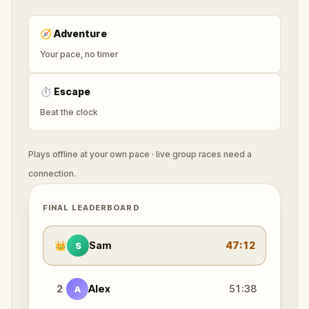
🧭
Adventure
Your pace, no timer
⏱
Escape
Beat the clock
Plays offline at your own pace · live group races need a
connection.
FINAL LEADERBOARD
👑
Sam
47:12
S
2
Alex
51:38
A