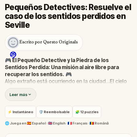
Pequeños Detectives: Resuelve el
caso de los sentidos perdidos en
Seville
Escrito por Questo Originals
🎮 El Pequeño Detective y la Piedra de los
Sentidos Perdida: Una misión al aire libre para
recuperar los sentidos.
🎮
Algo extraño está ocurriendo en la ciudad…El cielo
ha perdido su color, los pájaros ya no cantan y ni
Leer más
siquiera la panadería huele a pasteles recién
hechos. ¡La Piedra de los Sentidos—origen de la
vista, el oído, el olfato, el gusto y el tacto—ha
⚡ Instantáneo
🛡 Reembolsable
🧩 12 puzzles
desaparecido!
Cuando Robert recibe una llamada del Abrazo-Com,
🌐
Juega en
🇪🇸 Español · 🇬🇧 English · 🇫🇷 Français · 🇷🇴 Română
se transforma en El Pequeño Detective y reúne a su