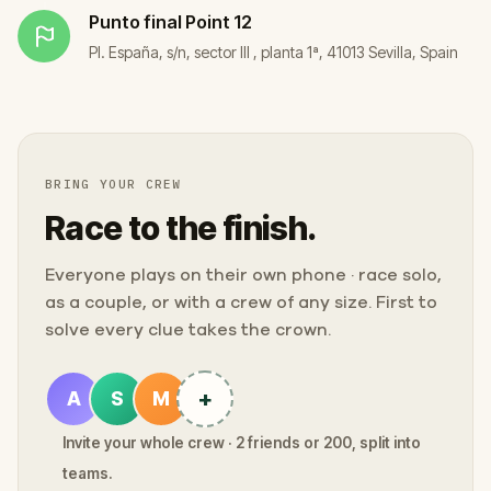
Punto final
Point 12
Pl. España, s/n, sector III , planta 1ª, 41013 Sevilla, Spain
BRING YOUR CREW
Race to the finish.
Everyone plays on their own phone · race solo,
as a couple, or with a crew of any size. First to
solve every clue takes the crown.
+
A
S
M
Invite your whole crew · 2 friends or 200, split into
teams.