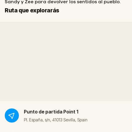
Sandy y Zee para devolver los sentidos al pueblo.
Inicio
Final
Ruta que explorarás
Punto de partida
Point 1
Pl. España, s/n, 41013 Sevilla, Spain