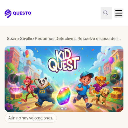
Questo
Spain
>
Seville
>
Pequeños Detectives: Resuelve el caso de los sentidos perdidos en Seville
‹
›
Aún no hay valoraciones.