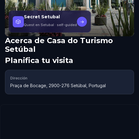
Secret Setubal
🎲
→
Quest en Setubal
· self-guided
Acerca de
Casa do Turismo
Setúbal
Planifica tu visita
Dirección
Praça de Bocage, 2900-276 Setúbal, Portugal