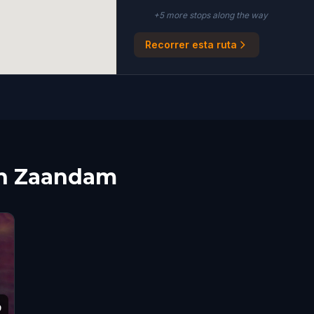
+
5
more stop
s
along the way
Recorrer esta ruta
 en Zaandam
9