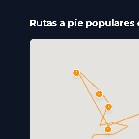
Rutas a pie populare
2
3
4
1