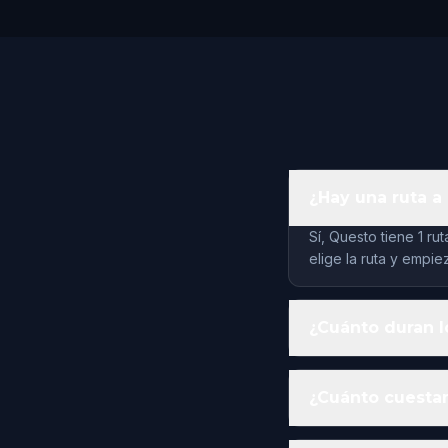
¿Hay una ruta 
Sí, Questo tiene 1 r
elige la ruta y empie
¿Cuánto duran l
¿Cuánto cuestan