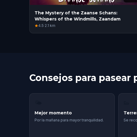
The Mystery of the Zaanse Schans:
Whispers of the Windmills, Zaandam
4.5
·
2.1
km
Consejos para pasear
🌤
👟
Mejor momento
Terr
Por la mañana para mayor tranquilidad.
Se rec