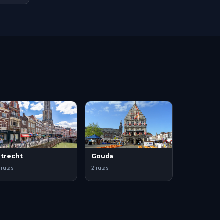
trecht
Gouda
 rutas
2 rutas