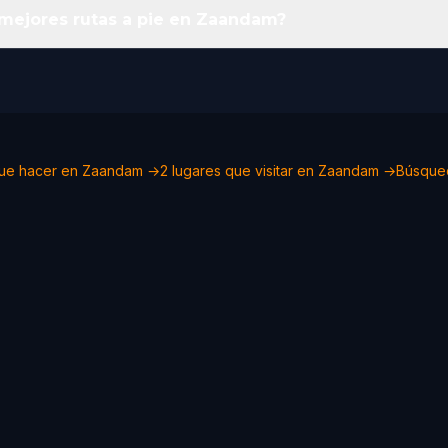
 mejores rutas a pie en Zaandam?
ue hacer en Zaandam →
2 lugares que visitar en Zaandam →
Búsque