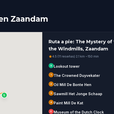
s en Zaandam
Ruta a pie: The Mystery of
the Windmills, Zaandam
4.5 (11 reseñas)
·
2.1
km
·
~
150
min
S
Lookout tower
1
The Crowned Duyvekater
2
Oil Mill De Bonte Hen
3
Sawmill Het Jonge Schaap
S
4
Paint Mill De Kat
E
Museum of the Dutch Clock