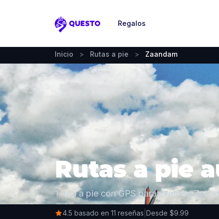
Regalos
Questo
Inicio
>
Rutas a pie
>
Zaandam
Rutas a pie 
1 ruta a pie con GPS para explorar Zaanda
4.5 basado en 11 reseñas
|
Desde $9.99