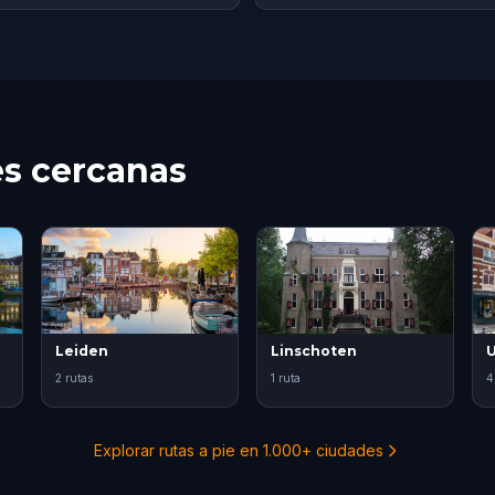
es cercanas
Leiden
Linschoten
U
2 rutas
1 ruta
4
Explorar rutas a pie en 1.000+ ciudades