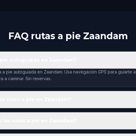
FAQ rutas a pie Zaandam
a pie autoguiada en Zaandam?
uta a pie autoguiada en Zaandam. Usa navegación GPS para guiarte a t
za a caminar. Sin reservas.
os tours a pie en Zaandam?
 las rutas a pie en Zaandam?