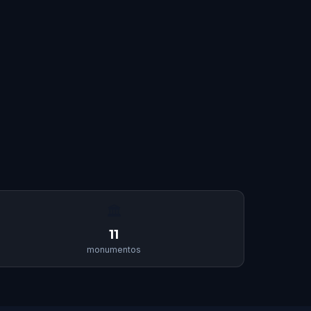
🏛
11
monumentos