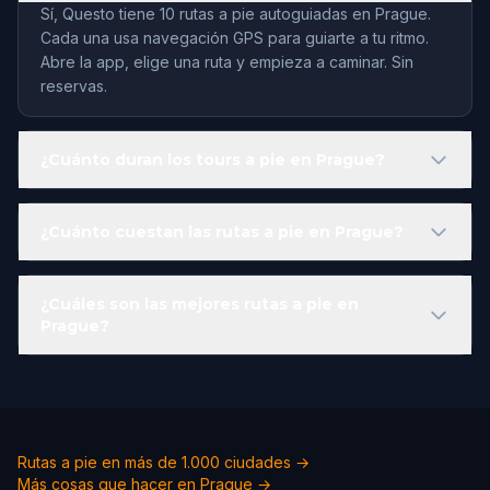
Sí, Questo tiene 10 rutas a pie autoguiadas en Prague.
Cada una usa navegación GPS para guiarte a tu ritmo.
Abre la app, elige una ruta y empieza a caminar. Sin
reservas.
¿Cuánto duran los tours a pie en Prague?
¿Cuánto cuestan las rutas a pie en Prague?
¿Cuáles son las mejores rutas a pie en
Prague?
Rutas a pie en más de 1.000 ciudades →
Más cosas que hacer en Prague →