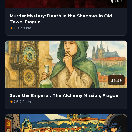
$6.99
Murder Mystery: Death in the Shadows in Old
Town, Prague
4.3
·
2.3
km
$6.99
Save the Emperor: The Alchemy Mission, Prague
4.5
·
2.9
km