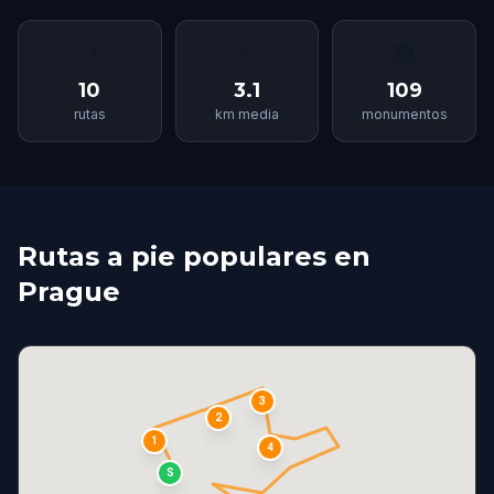
📍
📏
🏛
10
3.1
109
rutas
km media
monumentos
Rutas a pie populares en
Prague
3
2
1
4
S