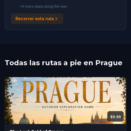
+
4
more stop
s
along the way
Recorrer esta ruta
Todas las rutas a pie en Prague
$9.99