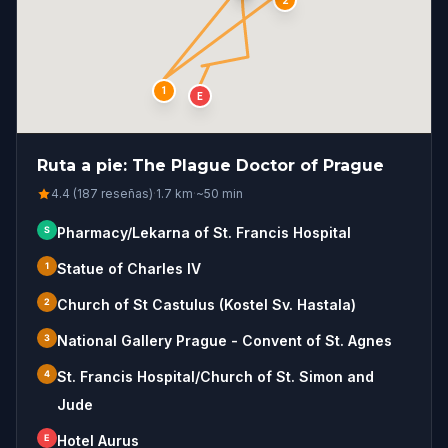
2
1
E
Ruta a pie: The Plague Doctor of Prague
4.4 (187 reseñas)
·
1.7
km
·
~
50
min
S
Pharmacy/Lekarna of St. Francis Hospital
1
Statue of Charles IV
2
Church of St Castulus (Kostel Sv. Hastala)
3
National Gallery Prague - Convent of St. Agnes
4
St. Francis Hospital/Church of St. Simon and
Jude
E
Hotel Aurus