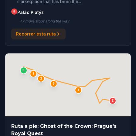
marketplace that has been the...
E
Palác Platýz
+
7
more stop
s
along the way
Recorrer esta ruta
S
1
2
3
4
E
Ruta a pie: Ghost of the Crown: Prague’s
Royal Quest