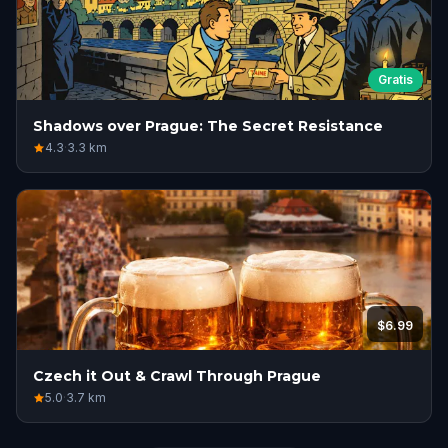
Gratis
Shadows over Prague: The Secret Resistance
4.3
·
3.3
km
$6.99
Czech it Out & Crawl Through Prague
5.0
·
3.7
km