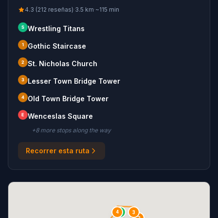
4.3 (212 reseñas)
·
3.5
km
·
~
115
min
S
Wrestling Titans
1
Gothic Staircase
2
St. Nicholas Church
3
Lesser Town Bridge Tower
4
Old Town Bridge Tower
E
Wenceslas Square
+
8
more stop
s
along the way
Recorrer esta ruta
4
S
3