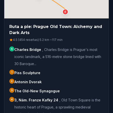
E
Ruta a pie: Prague Old Town: Alchemy and
Dark Arts
4.5 (454 reseñas)
·
5.2
km
·
~
117
min
S
Charles Bridge
,
Charles Bridge is Prague's most
iconic landmark, a 516-metre stone bridge lined with
30 Baroque...
1
Piss Sculpture
2
Antonin Dvorak
3
The Old-New Synagogue
4
3, Nám. Franze Kafky 24
,
Old Town Square is the
historic heart of Prague, a sprawling medieval