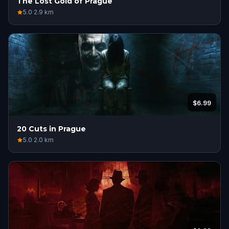
The Lost Gold of Prague
5.0
·
2.9
km
$6.99
20 Cuts in Prague
5.0
·
2.0
km