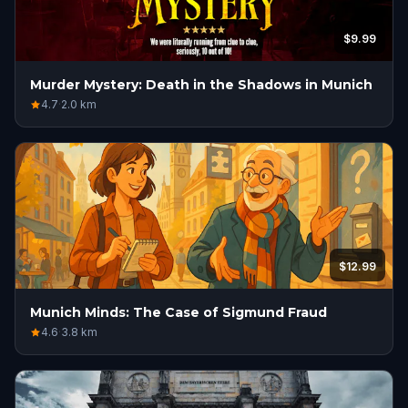
$9.99
Murder Mystery: Death in the Shadows in Munich
4.7
·
2.0
km
$12.99
Munich Minds: The Case of Sigmund Fraud
4.6
·
3.8
km