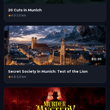
20 Cuts in Munich
4.0
·
2.0
km
$12.99
Secret Society in Munich: Test of the Lion
4.8
·
3.0
km