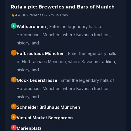
Ruta a pie: Breweries and Bars of Munich
4.4 (169 reseñas)
·
2
km
·
~
91
min
S
Wolfsbrunnen
,
Enter the legendary halls of
Hofbräuhaus München, where Bavarian tradition,
history, and...
1
Hofbräuhaus München
,
Enter the legendary halls
of Hofbräuhaus München, where Bavarian tradition,
history, and...
2
Glock Lederstrasse
,
Enter the legendary halls of
Hofbräuhaus München, where Bavarian tradition,
history, and...
3
Schneider Bräuhaus München
4
Victual Market Beergarden
E
Marienplatz