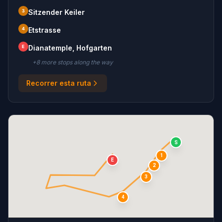
3
Sitzender Keiler
4
Etstrasse
E
Dianatemple, Hofgarten
+
8
more stop
s
along the way
Recorrer esta ruta
S
1
E
2
3
4