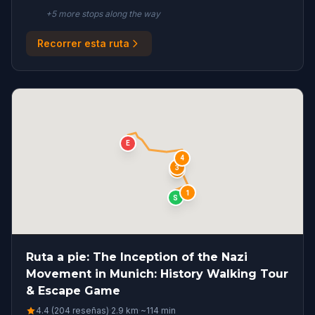
+
5
more stop
s
along the way
Recorrer esta ruta
E
4
3
2
1
S
Ruta a pie: The Inception of the Nazi
Movement in Munich: History Walking Tour
& Escape Game
4.4 (204 reseñas)
·
2.9
km
·
~
114
min