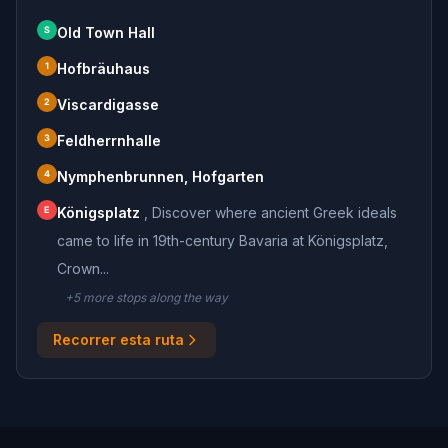
S
Old Town Hall
1
Hofbräuhaus
2
Viscardigasse
3
Feldherrnhalle
4
Nymphenbrunnen, Hofgarten
E
Königsplatz
,
Discover where ancient Greek ideals
came to life in 19th-century Bavaria at Königsplatz,
Crown...
+
5
more stop
s
along the way
Recorrer esta ruta