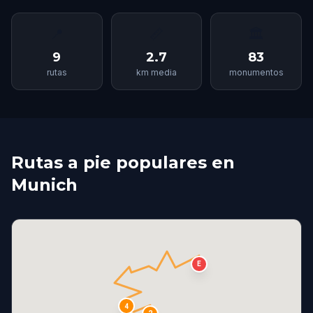
📍
📏
🏛
9
2.7
83
rutas
km media
monumentos
Rutas a pie populares en
Munich
E
4