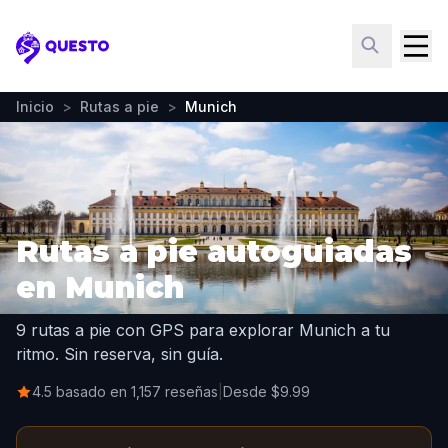
Questo
Inicio
>
Rutas a pie
>
Munich
Rutas a pie autoguiadas
en Munich
9 rutas a pie con GPS para explorar Munich a tu
ritmo. Sin reserva, sin guía.
4.5 basado en 1,157 reseñas
|
Desde $9.99