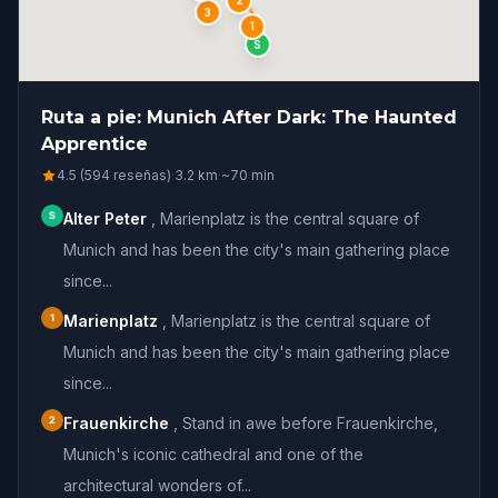
2
3
1
S
Ruta a pie: Munich After Dark: The Haunted
Apprentice
4.5 (594 reseñas)
·
3.2
km
·
~
70
min
S
Alter Peter
,
Marienplatz is the central square of
Munich and has been the city's main gathering place
since...
1
Marienplatz
,
Marienplatz is the central square of
Munich and has been the city's main gathering place
since...
2
Frauenkirche
,
Stand in awe before Frauenkirche,
Munich's iconic cathedral and one of the
architectural wonders of...