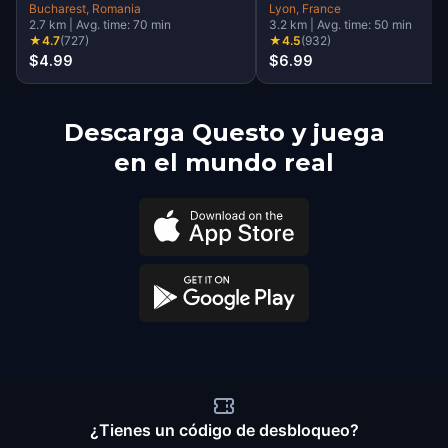
Bucharest
, Romania
Lyon
, France
2.7
km
|
Avg. time:
70
min
3.2
km
|
Avg. time:
50
min
★
4.7
(
727
)
★
4.5
(
932
)
$4.99
$6.99
Descarga Questo y juega
en el mundo real
¿Tienes un código de desbloqueo?