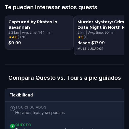
Te pueden interesar estos quests
Captured by Pirates in
Murder Mystery: Crime
Savannah
Date Night in North His
2.2
km
|
Avg. time:
144
min
District, Savannah
2
km
|
Avg. time:
90
min
★
4.6
(
370
)
★
5
(
1
)
$9.99
desde $17.99
MULTIJUGADOR
Compara Questo vs. Tours a pie guiados
Flexibilidad
TOURS GUIADOS
Horarios fijos y sin pausas
QUESTO