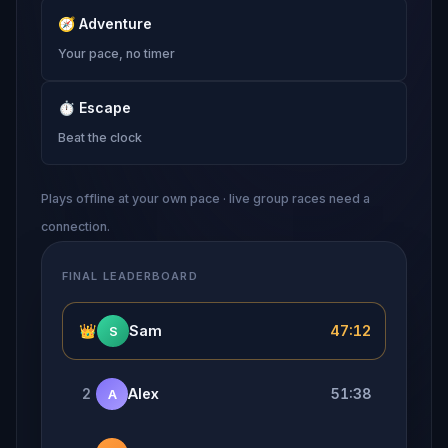
🧭
Adventure
Your pace, no timer
⏱
Escape
Beat the clock
Plays offline at your own pace · live group races need a
connection.
FINAL LEADERBOARD
👑
Sam
47:12
S
2
Alex
51:38
A