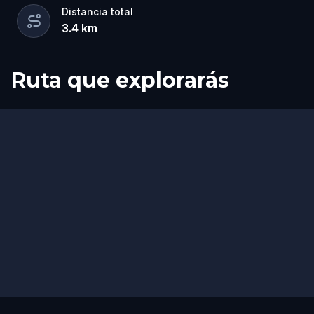
Distancia total
3.4
km
Ruta que explorarás
Inicio
Final