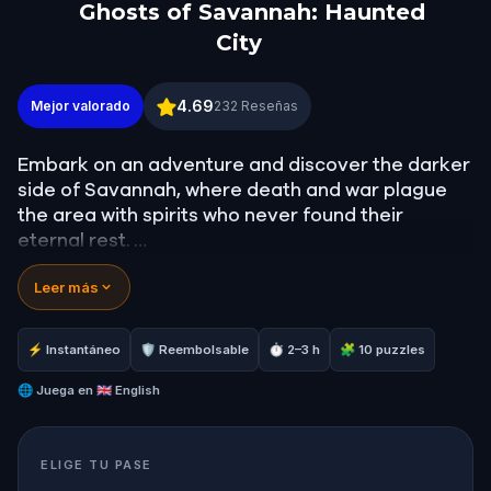
Ghosts of Savannah: Haunted
City
Ghosts of Savannah: Haunted City
4.69
Mejor valorado
232
Reseñas
Embark on an adventure and discover the darker
side of Savannah, where death and war plague
the area with spirits who never found their
eternal rest.
Leer más
Come and see some of the most famous haunted
houses in the world, where many ghost hunting
shows aired to try and glimpse the spirits for
⚡ Instantáneo
🛡 Reembolsable
⏱ 2–3 h
🧩 10 puzzles
yourself. Follow the clues, crack the codes and
solve all sorts of puzzles!
🌐
Juega en
🇬🇧 English
Are you up for a terrifying experience in
ELIGE TU PASE
Savannah?