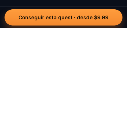
Conseguir esta quest
·
desde $9.99
Questo
In un mondo sempre più digitale,
Questo ti riporta a ciò che è reale. Le
nostre quest ti invitano a uscire,
connetterti con le persone e creare
ricordi indimenticabili – una città alla
volta. Ogni esperienza nasce da una
community globale di oltre 30.000
storyteller, pensata per essere vissuta