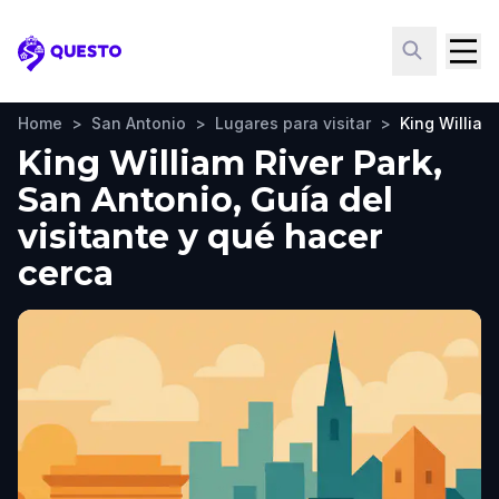
Questo
Home
>
San Antonio
>
Lugares para visitar
>
King William
King William River Park,
San Antonio, Guía del
visitante y qué hacer
cerca