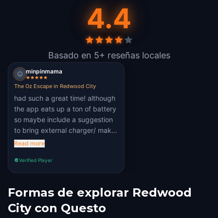
4.4
Basado en 5+ reseñas locales
minpinmama
The Oz Escape in Redwood City
had such a great time! although
the app eats up a ton of battery
so maybe include a suggestion
to bring external charger/ make
sure phone is at 100% in the
Read more
description
Verified Player
Formas de explorar Redwood
City con Questo