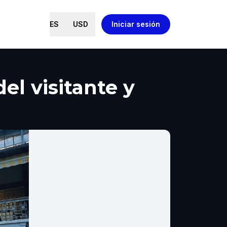
ES
USD
Iniciar sesión
el visitante y