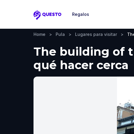
Regalos
Questo
Home
>
Pula
>
Lugares para visitar
>
The
The building of t
qué hacer cerca