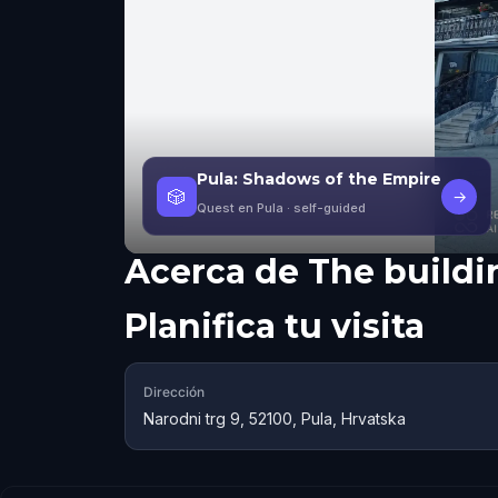
Pula: Shadows of the Empire
🎲
→
Quest en Pula
· self-guided
Acerca de
The buildi
Planifica tu visita
Dirección
Narodni trg 9, 52100, Pula, Hrvatska