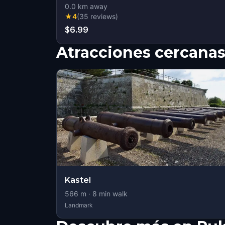
0.0
km away
★
4
(
35
reviews
)
$6.99
Atracciones cercana
Kastel
566
m ·
8
min walk
Landmark