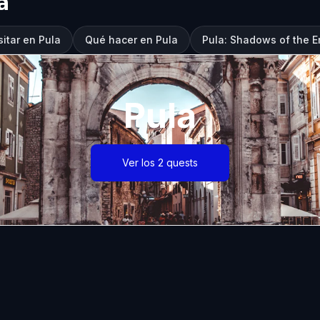
a
itar en Pula
Qué hacer en Pula
Pula: Shadows of the E
Pula
Ver los 2 quests