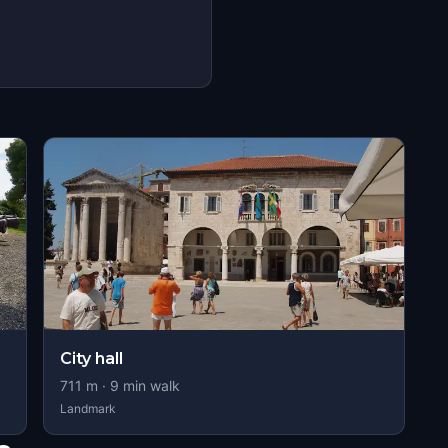
s
City hall
711
m ·
9
min walk
Landmark