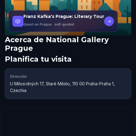
Franz Kafka's Prague: Literary Tour
🎲
→
Quest en Prague
· self-guided
Acerca de
National Gallery
Prague
Planifica tu visita
Dirección
U Milosrdných 17, Staré Město, 110 00 Praha-Praha 1,
Czechia