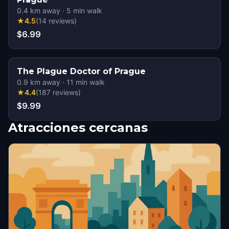
0.4
km away
·
5
min walk
★
4.5
(
14
reviews
)
$6.99
The Plague Doctor of Prague
0.9
km away
·
11
min walk
★
4.4
(
187
reviews
)
$9.99
Atracciones cercanas