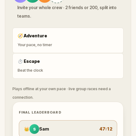
Invite your whole crew · 2 friends or 200, split into
teams.
🧭
Adventure
Your pace, no timer
⏱
Escape
Beat the clock
Plays offline at your own pace · live group races need a
connection.
FINAL LEADERBOARD
👑
Sam
47:12
S