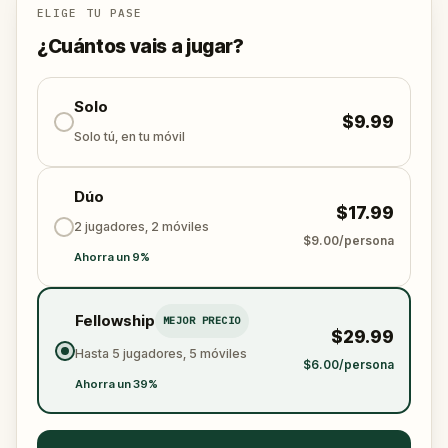
Juntos, deben encontrar la Piedra perdida y
ELIGE TU PASE
devolverla a su lugar en la plaza del pueblo.
¿Cuántos vais a jugar?
Quién robó la Piedra de los Sentidos?
Y podrá el
equipo resolver los acertijos, seguir las pistas y
devolver los sentidos antes de que sea demasiado
Solo
$9.99
tarde?
Solo tú, en tu móvil
🌈 Acompaña al
Pequeño Detective
en esta
Dúo
colorida
aventura
al aire libre para devolver los
$17.99
sentidos y encontrar la
Piedra de los Sentidos
!
2 jugadores, 2 móviles
$9.00/persona
Ahorra un 9%
Fellowship
MEJOR PRECIO
$29.99
Hasta 5 jugadores, 5 móviles
$6.00/persona
Ahorra un 39%