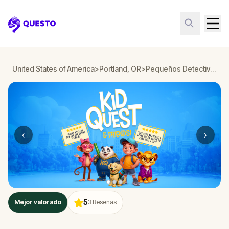
Questo
United States of America
>
Portland, OR
>
Pequeños Detectives: Resuelve el caso de los sentidos perdidos en Portland, OR
‹
›
5
Mejor valorado
3
Reseñas