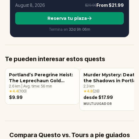
August 8, 2026
From
$21.99
$29.99
Reserva tu plaza
Termina en
32d
9
h
06
m
Te pueden interesar estos quests
Portland’s Peregrine Heist:
Murder Mystery: Death 
The Leprechaun Gold
the Shadows in Portlan
Quest
2.6
km
|
Avg. time:
56
min
OR
2.3
km
★
4.4
(
100
)
★
4.8
(
28
)
$9.99
desde $17.99
MULTIJUGADOR
Compara Questo vs. Tours a pie guiados