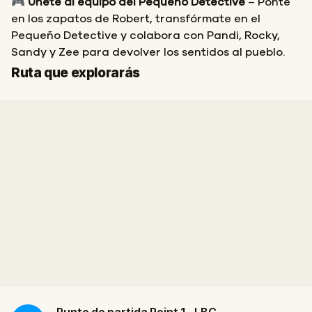
🎮
Únete al equipo del Pequeño Detective
– Ponte
en los zapatos de Robert, transfórmate en el
Pequeño Detective y colabora con Pandi, Rocky,
Sandy y Zee para devolver los sentidos al pueblo.
Inicio
Final
Ruta que explorarás
Punto de partida
Point 1 - LBC