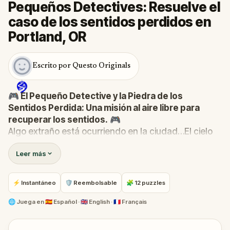
Pequeños Detectives: Resuelve el
caso de los sentidos perdidos en
Portland, OR
Escrito por Questo Originals
🎮 El Pequeño Detective y la Piedra de los
Sentidos Perdida: Una misión al aire libre para
recuperar los sentidos.
🎮
Algo extraño está ocurriendo en la ciudad…El cielo
ha perdido su color, los pájaros ya no cantan y ni
Leer más
siquiera la panadería huele a pasteles recién
hechos. ¡La Piedra de los Sentidos—origen de la
vista, el oído, el olfato, el gusto y el tacto—ha
⚡ Instantáneo
🛡 Reembolsable
🧩 12 puzzles
desaparecido!
Cuando Robert recibe una llamada del Abrazo-Com,
🌐
Juega en
🇪🇸 Español · 🇬🇧 English · 🇫🇷 Français
se transforma en El Pequeño Detective y reúne a su
equipo de confianza: Pandi, Rocky, Sandy y Zee.