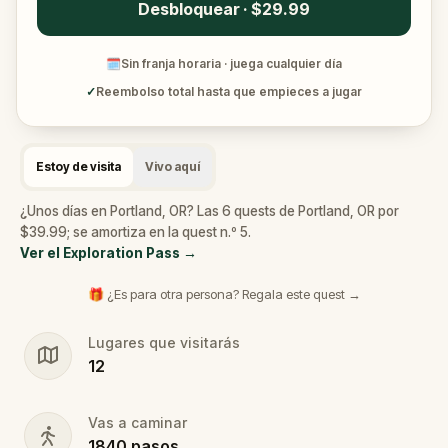
Desbloquear · $29.99
🗓
Sin franja horaria · juega cualquier día
✓
Reembolso total hasta que empieces a jugar
Estoy de visita
Vivo aquí
¿Unos días en Portland, OR? Las 6 quests de Portland, OR por
$39.99; se amortiza en la quest n.º 5.
Ver el Exploration Pass
→
🎁 ¿Es para otra persona? Regala este quest →
Lugares que visitarás
12
Vas a caminar
1840
pasos