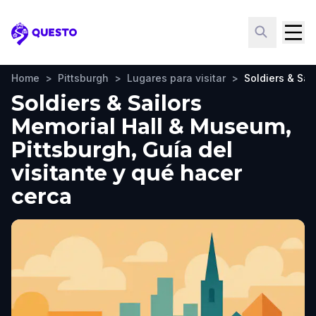
Questo
Home
>
Pittsburgh
>
Lugares para visitar
>
Soldiers & Sa
Soldiers & Sailors
Memorial Hall & Museum,
Pittsburgh, Guía del
visitante y qué hacer
cerca