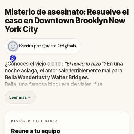
Misterio de asesinato: Resuelve el
caso en Downtown Brooklyn New
York City
Escrito por Questo Originals
¿Conoces el viejo dicho
: "El novio lo hizo"?
En una
noche aciaga, el amor sale terriblemente mal para
Bella Wanderlust
y
Walter Bridges
.
Bella, una famosa bloguera de viajes, fue
encontrada
muerta
durante una visita guiada de
Leer más
fantasmas dirigida por el teatral
Percy Shadows
.
Ahora, depende de ti descubrir la verdad.
¿Fue Walter, el novio obsesionado? ¿Percy, el guía
turístico fantasma con un don para lo dramático? ¿O
MISIÓN MULTIJUGADOR
hay alguien más escondido en las sombras?
Reúne a tu equipo
🔎
Reúne pistas, interroga a los sospechosos y