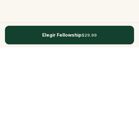
Elegir Fellowship
$29.99
Questo
In un mondo sempre più digitale,
Questo ti riporta a ciò che è reale. Le
nostre quest ti invitano a uscire,
connetterti con le persone e creare
ricordi indimenticabili – una città alla