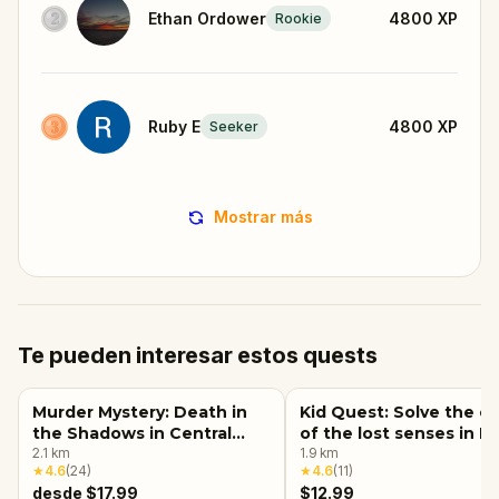
Ethan Ordower
4800
XP
Rookie
Ruby E
4800
XP
Seeker
Mostrar más
Te pueden interesar estos quests
Murder Mystery: Death in
Kid Quest: Solve the c
the Shadows in Central
of the lost senses in 
Park, New York City
2.1
km
York City
1.9
km
★
4.6
(
24
)
★
4.6
(
11
)
desde $17.99
$12.99