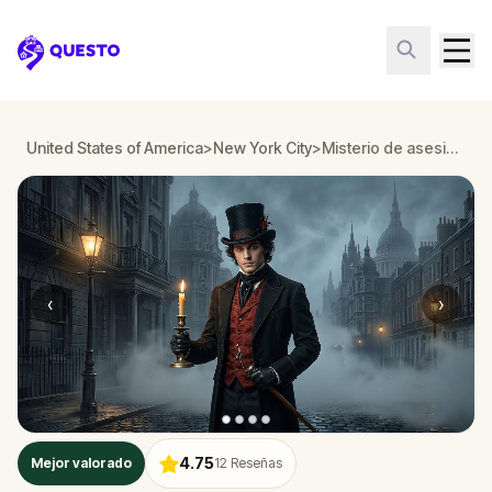
Questo
United States of America
>
New York City
>
Misterio de asesinato: Resuelve el caso en Downtown Brooklyn New York City
‹
›
4.75
Mejor valorado
12
Reseñas