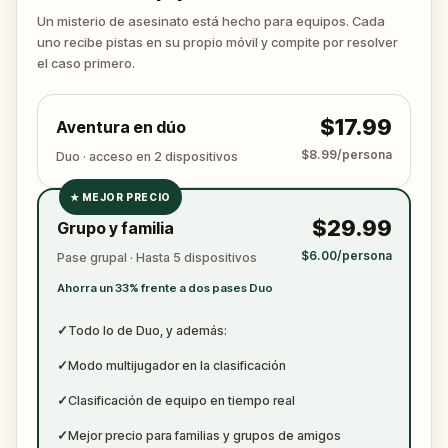
desenmascara al verdadero asesino antes de que
Un misterio de asesinato está hecho para equipos. Cada
vuelva a atacar. Asegúrate de tener a mano papel
uno recibe pistas en su propio móvil y compite por resolver
y bolígrafo para anotar todas las pruebas
el caso primero.
cruciales.
$17.99
Aventura en dúo
$8.99/persona
Duo · acceso en 2 dispositivos
★
MEJOR PRECIO
✓
$29.99
Grupo y familia
✓
$6.00/persona
Pase grupal · Hasta 5 dispositivos
✓
Ahorra un 33% frente a dos pases Duo
✓
✓
Todo lo de Duo, y además:
✓
Modo multijugador en la clasificación
✓
Clasificación de equipo en tiempo real
✓
Mejor precio para familias y grupos de amigos