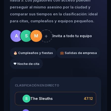
hasta 5. Los jugadores con acceso pueden
perseguir al mismo asesino por la ciudad y
comparar sus tiempos en la clasificación: ideal
para citas, cumpleaños y equipos pequeños.
+
A
S
M
Invita a todo tu equipo
🎂 Cumpleaños y fiestas
💼 Salidas de empresa
❤️ Noche de cita
CLASIFICACIÓN EN DIRECTO
👑
The Sleuths
47:12
S