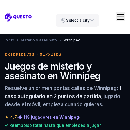
Questo
Select a city
›
›
Inicio
Misterio y asesinato
Winnipeg
EXPEDIENTES · WINNIPEG
Juegos de misterio y
asesinato en Winnipeg
Resuelve un crimen por las calles de Winnipeg:
1
caso autoguiado en 2 puntos de partida
, jugado
desde el móvil, empieza cuando quieras.
★
4.7
·
◆ 118 jugadores en Winnipeg
·
✓ Reembolso total hasta que empieces a jugar