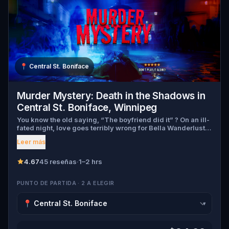
📍
Central St. Boniface
Murder Mystery: Death in the Shadows in
Central St. Boniface, Winnipeg
You know the old saying, “The boyfriend did it” ? On an ill-
fated night, love goes terribly wrong for Bella Wanderlust
and Walter Bridges . Bella, a famous travel blogger, was
Leer más
found dead during a ghost tour led by the theatrical Percy
Shadows . Now, it’s up to you to uncover the truth. Was it
Walter, the obsessed boyfriend? Percy, the ghost tour
4.67
45 reseñas
·
1–2 hrs
guide with a flair for the dramatic? Or is someone else
hiding in the shadows? 🔎 Gather clues, interrogate
PUNTO DE PARTIDA · 2 A ELEGIR
suspects, and expose the real murderer before they strike
again. Make sure to have your pen and paper ready to jot
down all the crucial evidence.
▾