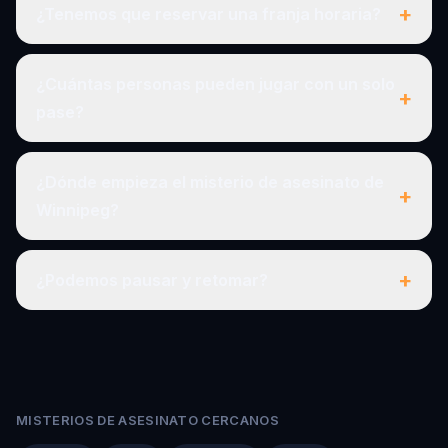
+
¿Tenemos que reservar una franja horaria?
¿Cuántas personas pueden jugar con un solo
+
pase?
¿Dónde empieza el misterio de asesinato de
+
Winnipeg?
+
¿Podemos pausar y retomar?
MISTERIOS DE ASESINATO CERCANOS