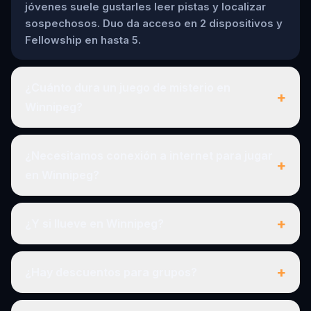
jóvenes suele gustarles leer pistas y localizar
sospechosos. Duo da acceso en 2 dispositivos y
Fellowship en hasta 5.
¿Cuánto dura un juego de misterio en
+
Winnipeg?
¿Necesitamos conexión a internet para jugar
+
en Winnipeg?
+
¿Y si llueve en Winnipeg?
+
¿Hay descuentos para grupos?