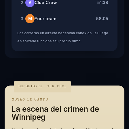
Clue Crew
51:38
2
A
Your team
58:05
3
M
Las carreras en directo necesitan conexión · el juego
en solitario funciona a tu propio ritmo.
EXPEDIENTE · WIN-0901
NOTAS DE CAMPO
La escena del crimen de
Winnipeg