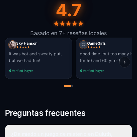
4.7
Basado en 7+ reseñas locales
Sky Hanson
GameGirls
it was hot and sweaty put,
good time. but too many hill
but we had fun!
for 50 and 60 yr olds!!!
Verified Player
Verified Player
Preguntas frecuentes
¿Da miedo un juego de misterio en Duluth,