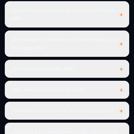
¿Cuánto dura un juego de misterio en Duluth,
+
MN?
¿Necesitamos conexión a internet para jugar
+
en Duluth, MN?
+
¿Y si llueve en Duluth, MN?
+
¿Hay descuentos para grupos?
+
¿Tenemos que reservar una franja horaria?
¿Cuántas personas pueden jugar con un solo