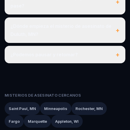
+
pase?
¿Dónde empieza el misterio de asesinato de
+
Duluth, MN?
+
¿Podemos pausar y retomar?
MISTERIOS DE ASESINATO CERCANOS
Saint Paul, MN
Minneapolis
Rochester, MN
Fargo
Marquette
Appleton, WI