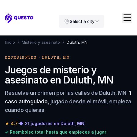
Questo
Select a city
›
›
Inicio
Misterio y asesinato
Duluth, MN
EXPEDIENTES · DULUTH, MN
Juegos de misterio y
asesinato en Duluth, MN
Resuelve un crimen por las calles de Duluth, MN:
1
caso autoguiado
, jugado desde el móvil, empieza
cuando quieras.
★
4.7
·
◆ 21 jugadores en Duluth, MN
·
✓ Reembolso total hasta que empieces a jugar