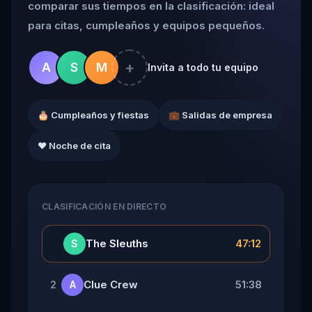
comparar sus tiempos en la clasificación: ideal
para citas, cumpleaños y equipos pequeños.
+
A
S
M
Invita a todo tu equipo
🎂 Cumpleaños y fiestas
💼 Salidas de empresa
❤️ Noche de cita
CLASIFICACIÓN EN DIRECTO
👑
The Sleuths
47:12
S
Clue Crew
51:38
2
A