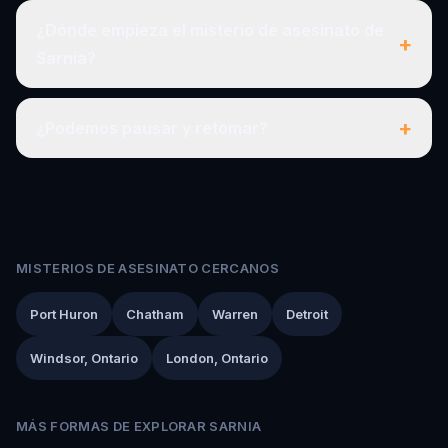
¿Dónde empieza el misterio de asesinato de
+
Sarnia?
+
¿Podemos pausar y retomar?
MISTERIOS DE ASESINATO CERCANOS
Port Huron
Chatham
Warren
Detroit
Windsor, Ontario
London, Ontario
MÁS FORMAS DE EXPLORAR SARNIA