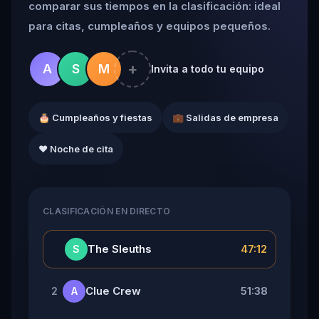
comparar sus tiempos en la clasificación: ideal
para citas, cumpleaños y equipos pequeños.
+
A
S
M
Invita a todo tu equipo
🎂 Cumpleaños y fiestas
💼 Salidas de empresa
❤️ Noche de cita
CLASIFICACIÓN EN DIRECTO
👑
The Sleuths
47:12
S
Clue Crew
51:38
2
A