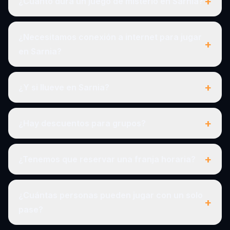
+
¿Cuánto dura un juego de misterio en Sarnia?
¿Necesitamos conexión a internet para jugar
+
en Sarnia?
+
¿Y si llueve en Sarnia?
+
¿Hay descuentos para grupos?
+
¿Tenemos que reservar una franja horaria?
¿Cuántas personas pueden jugar con un solo
+
pase?