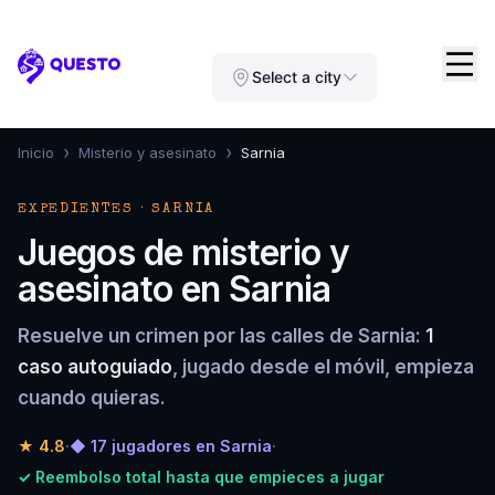
Questo
Select a city
›
›
Inicio
Misterio y asesinato
Sarnia
EXPEDIENTES · SARNIA
Juegos de misterio y
asesinato en Sarnia
Resuelve un crimen por las calles de Sarnia:
1
caso autoguiado
, jugado desde el móvil, empieza
cuando quieras.
★
4.8
·
◆ 17 jugadores en Sarnia
·
✓ Reembolso total hasta que empieces a jugar