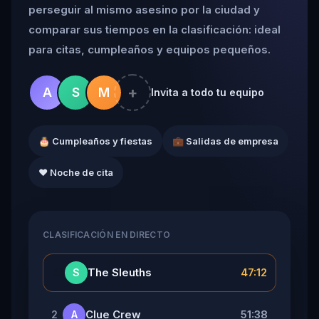
perseguir al mismo asesino por la ciudad y
comparar sus tiempos en la clasificación: ideal
para citas, cumpleaños y equipos pequeños.
+
A
S
M
Invita a todo tu equipo
🎂 Cumpleaños y fiestas
💼 Salidas de empresa
❤️ Noche de cita
CLASIFICACIÓN EN DIRECTO
👑
The Sleuths
47:12
S
Clue Crew
51:38
2
A