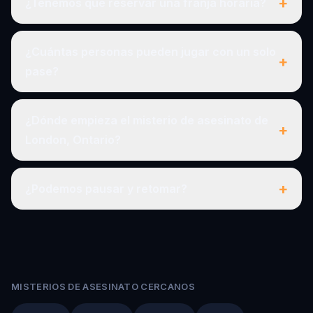
+
¿Tenemos que reservar una franja horaria?
¿Cuántas personas pueden jugar con un solo
+
pase?
¿Dónde empieza el misterio de asesinato de
+
London, Ontario?
+
¿Podemos pausar y retomar?
MISTERIOS DE ASESINATO CERCANOS