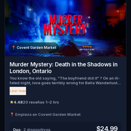
📍
Covent Garden Market
Murder Mystery: Death in the Shadows in
London, Ontario
You know the old saying, “The boyfriend did it” ? On an ill-
fated night, love goes terribly wrong for Bella Wanderlust
and Walter Bridges . Bella, a famous travel blogger, was
Leer más
found dead during a ghost tour led by the theatrical Percy
Shadows . Now, it’s up to you to uncover the truth. Was it
Walter, the obsessed boyfriend? Percy, the ghost tour
4.48
20 reseñas
·
1–2 hrs
guide with a flair for the dramatic? Or is someone else
hiding in the shadows? 🔎 Gather clues, interrogate
📍 Empieza en Covent Garden Market
suspects, and expose the real murderer before they strike
again. Make sure to have your pen and paper ready to jot
down all the crucial evidence.
$24.99
Duo
· 2 dispositivos