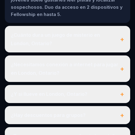
sospechosos. Duo da acceso en 2 dispositivos y
Fellowship en hasta 5.
¿Cuánto dura un juego de misterio en
+
London, Ontario?
¿Necesitamos conexión a internet para jugar
+
en London, Ontario?
+
¿Y si llueve en London, Ontario?
+
¿Hay descuentos para grupos?