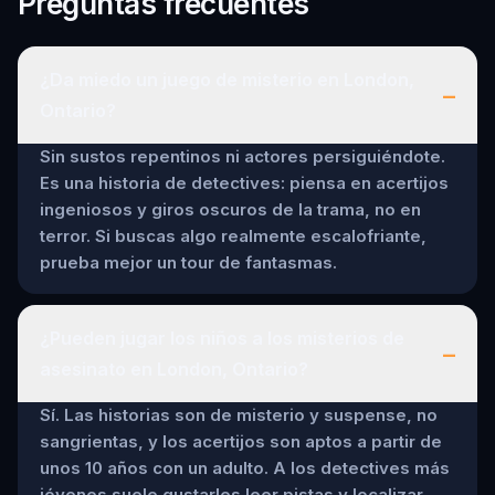
Preguntas frecuentes
¿Da miedo un juego de misterio en London,
–
Ontario?
Sin sustos repentinos ni actores persiguiéndote.
Es una historia de detectives: piensa en acertijos
ingeniosos y giros oscuros de la trama, no en
terror. Si buscas algo realmente escalofriante,
prueba mejor un tour de fantasmas.
¿Pueden jugar los niños a los misterios de
–
asesinato en London, Ontario?
Sí. Las historias son de misterio y suspense, no
sangrientas, y los acertijos son aptos a partir de
unos 10 años con un adulto. A los detectives más
jóvenes suele gustarles leer pistas y localizar