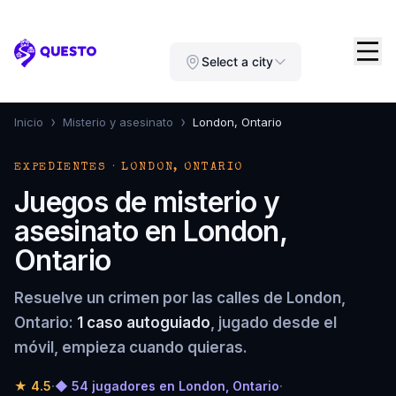
Questo
Select a city
›
›
Inicio
Misterio y asesinato
London, Ontario
EXPEDIENTES · LONDON, ONTARIO
Juegos de misterio y
asesinato en London,
Ontario
Resuelve un crimen por las calles de London,
Ontario:
1 caso autoguiado
, jugado desde el
móvil, empieza cuando quieras.
★
4.5
·
◆ 54 jugadores en London, Ontario
·