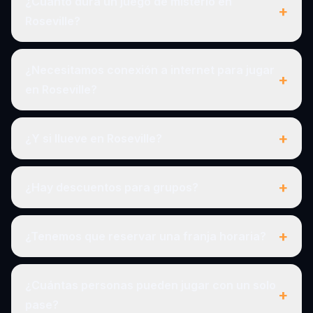
¿Cuánto dura un juego de misterio en
+
Roseville?
¿Necesitamos conexión a internet para jugar
+
en Roseville?
+
¿Y si llueve en Roseville?
+
¿Hay descuentos para grupos?
+
¿Tenemos que reservar una franja horaria?
¿Cuántas personas pueden jugar con un solo
+
pase?