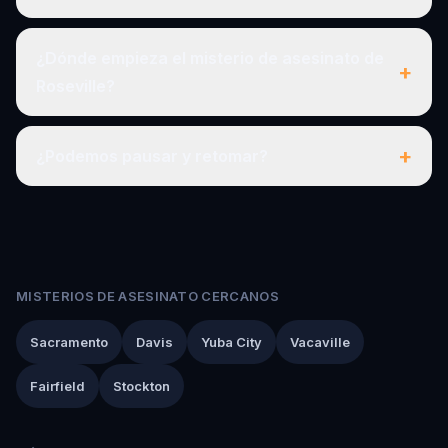
¿Dónde empieza el misterio de asesinato de
+
Roseville?
+
¿Podemos pausar y retomar?
MISTERIOS DE ASESINATO CERCANOS
Sacramento
Davis
Yuba City
Vacaville
Fairfield
Stockton