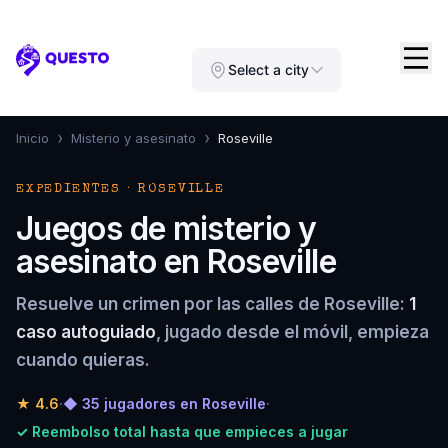
Questo
Select a city
›
›
Inicio
Misterio y asesinato
Roseville
EXPEDIENTES · ROSEVILLE
Juegos de misterio y
asesinato en Roseville
Resuelve un crimen por las calles de Roseville:
1
caso autoguiado
, jugado desde el móvil, empieza
cuando quieras.
★
4.6
·
◆ 35 jugadores en Roseville
·
✓ Reembolso total hasta que empieces a jugar