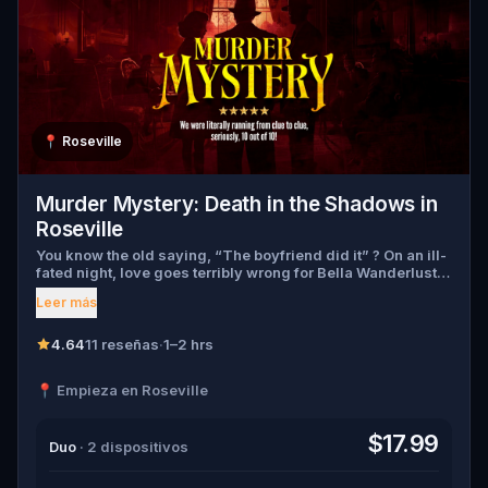
📍
Roseville
Murder Mystery: Death in the Shadows in
Roseville
You know the old saying, “The boyfriend did it” ? On an ill-
fated night, love goes terribly wrong for Bella Wanderlust
and Walter Bridges . Bella, a famous travel blogger, was
Leer más
found dead during a ghost tour led by the theatrical Percy
Shadows . Now, it’s up to you to uncover the truth. Was it
Walter, the obsessed boyfriend? Percy, the ghost tour
4.64
11 reseñas
·
1–2 hrs
guide with a flair for the dramatic? Or is someone else
hiding in the shadows? 🔎 Gather clues, interrogate
📍 Empieza en Roseville
suspects, and expose the real murderer before they strike
again. Make sure to have your pen and paper ready to jot
down all the crucial evidence.
$17.99
Duo
· 2 dispositivos