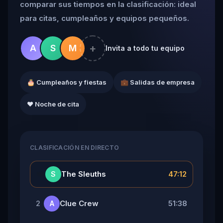
comparar sus tiempos en la clasificación: ideal
para citas, cumpleaños y equipos pequeños.
+
A
S
M
Invita a todo tu equipo
🎂 Cumpleaños y fiestas
💼 Salidas de empresa
❤️ Noche de cita
CLASIFICACIÓN EN DIRECTO
👑
The Sleuths
47:12
S
Clue Crew
51:38
2
A