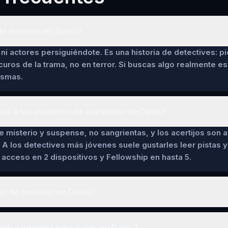
e misterio en Davis?
ni actores persiguiéndote. Es una historia de detectives: pi
curos de la trama, no en terror. Si buscas algo realmente es
asmas.
ños a los misterios de asesinato en Davis?
de misterio y suspense, no sangrientas, y los acertijos son a
 A los detectives más jóvenes suele gustarles leer pistas y 
cceso en 2 dispositivos y Fellowship en hasta 5.
o de misterio en Davis?
n a internet para jugar en Davis?