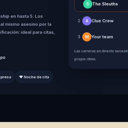
👑
The Sleuths
S
ship en hasta 5. Los
Clue Crew
2
A
al mismo asesino por la
icación: ideal para citas,
Your team
3
M
Las carreras en directo necesita
ipo
propio ritmo.
mpresa
❤️ Noche de cita