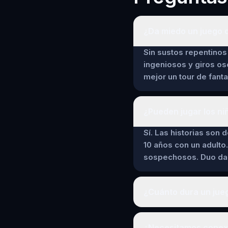
¿Da miedo un juego d
Sin sustos repentinos 
ingeniosos y giros os
mejor un tour de fant
¿Pueden jugar los ni
Sí. Las historias son 
10 años con un adulto.
sospechosos. Duo da a
¿Cuánto dura un jueg
¿Necesitamos conexió