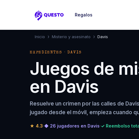
Regalos
Questo
›
›
Inicio
Misterio y asesinato
Davis
EXPEDIENTES · DAVIS
Juegos de mis
en Davis
Resuelve un crimen por las calles de Davi
jugado desde el móvil, empieza cuando qu
★
4.3
·
◆ 26 jugadores en Davis
·
✓ Reembolso tota