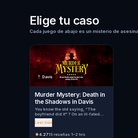
Elige tu caso
Cada juego de abajo es un misterio de asesina
📍
Davis
Murder Mystery: Death in
the Shadows in Davis
You know the old saying, “The
boyfriend did it” ? On an ill-fated
night, love goes terribly wrong for
Leer más
Bella Wanderlust and Walter Bridges
. Bella, a famous travel blogger, was
found dead during a ghost tour led
4.27
15 reseñas
·
1–2 hrs