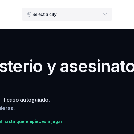
Select a city
terio y asesinat
s:
1 caso autoguiado
,
ieras.
l hasta que empieces a jugar