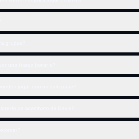
?
ra grupos?
ar una franja horaria?
ueden jugar con un solo pase?
sterio de asesinato de Davis?
retomar?