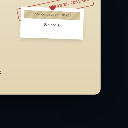
RESUÉLVELO SOBRE EL TERRENO
foto de prueba · Davis
Prueba A
e