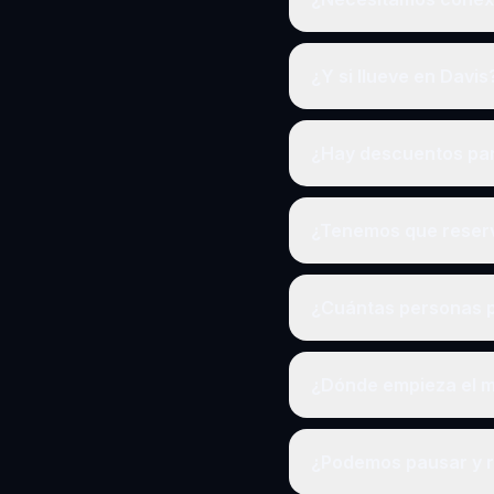
¿Y si llueve en Davis
¿Hay descuentos pa
¿Tenemos que reserv
¿Cuántas personas p
¿Dónde empieza el mi
¿Podemos pausar y 