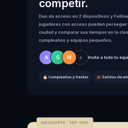
competir.
Duo da acceso en 2 dispositivos y Fellow
jugadores con acceso pueden perseguir 
ciudad y comparar sus tiempos en la clasif
cumpleaños y equipos pequeños.
+
A
S
M
Invita a todo tu equ
🎂 Cumpleaños y fiestas
💼 Salidas de e
EXPEDIENTE · DAV-0222