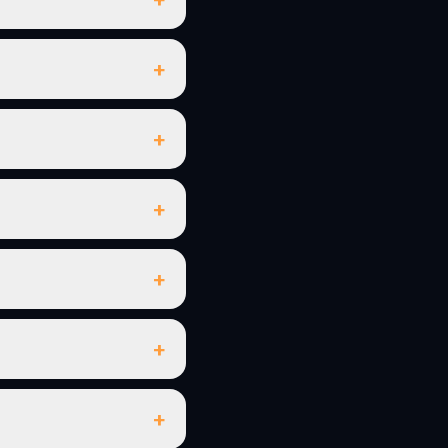
+
+
+
+
+
+