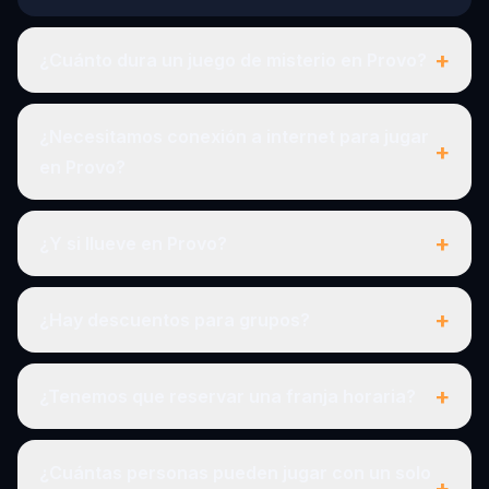
+
¿Cuánto dura un juego de misterio en Provo?
¿Necesitamos conexión a internet para jugar
+
en Provo?
+
¿Y si llueve en Provo?
+
¿Hay descuentos para grupos?
+
¿Tenemos que reservar una franja horaria?
¿Cuántas personas pueden jugar con un solo
+