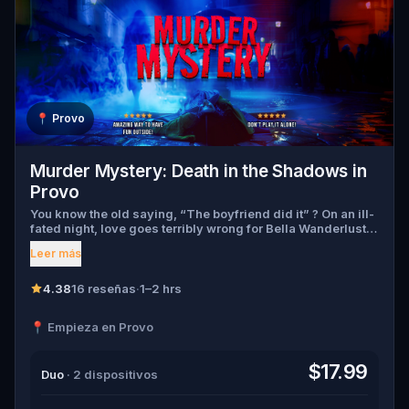
📍
Provo
Murder Mystery: Death in the Shadows in
Provo
You know the old saying, “The boyfriend did it” ? On an ill-
fated night, love goes terribly wrong for Bella Wanderlust
and Walter Bridges . Bella, a famous travel blogger, was
Leer más
found dead during a ghost tour led by the theatrical Percy
Shadows . Now, it’s up to you to uncover the truth. Was it
Walter, the obsessed boyfriend? Percy, the ghost tour
4.38
16 reseñas
·
1–2 hrs
guide with a flair for the dramatic? Or is someone else
hiding in the shadows? 🔎 Gather clues, interrogate
📍 Empieza en Provo
suspects, and expose the real murderer before they strike
again. Make sure to have your pen and paper ready to jot
down all the crucial evidence.
$17.99
Duo
· 2 dispositivos