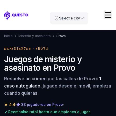
Questo
Select a city
›
›
Inicio
Misterio y asesinato
Provo
EXPEDIENTES · PROVO
Juegos de misterio y
asesinato en Provo
Resuelve un crimen por las calles de Provo:
1
caso autoguiado
, jugado desde el móvil, empieza
cuando quieras.
★
4.4
·
◆ 33 jugadores en Provo
·
✓ Reembolso total hasta que empieces a jugar