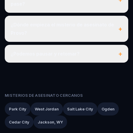
pase?
¿Dónde empieza el misterio de asesinato de
+
Provo?
+
¿Podemos pausar y retomar?
MISTERIOS DE ASESINATO CERCANOS
Park City
West Jordan
Salt Lake City
Ogden
Cedar City
Jackson, WY