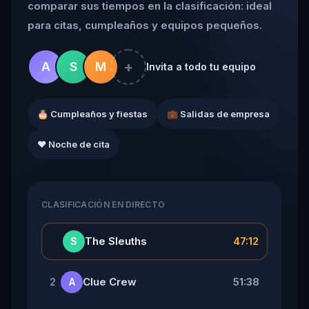
comparar sus tiempos en la clasificación: ideal
para citas, cumpleaños y equipos pequeños.
+
A
S
M
Invita a todo tu equipo
🎂 Cumpleaños y fiestas
💼 Salidas de empresa
❤️ Noche de cita
CLASIFICACIÓN EN DIRECTO
👑
The Sleuths
47:12
S
Clue Crew
51:38
2
A